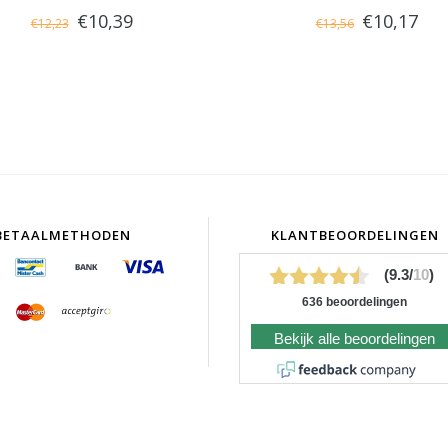
€10,39
€10,17
€12,23
€13,56
BETAALMETHODEN
KLANTBEOORDELINGEN
(9.3/
10
)
636 beoordelingen
Bekijk alle beoordelingen