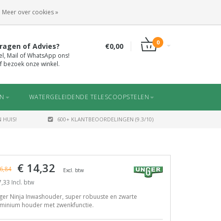
INLOGGEN
REGISTREREN
Meer over cookies »
0
ragen of Advies?
€0,00
el, Mail of WhatsApp ons!
f bezoek onze winkel.
EN
WATERGELEIDENDE TELESCOOPSTELEN
 HUIS!
600+ KLANTBEOORDELINGEN (9.3/10)
€ 14,32
6,84
Excl. btw
,33 Incl. btw
ger Ninja Inwashouder, super robuuste en zwarte
uminium houder met zwenkfunctie.