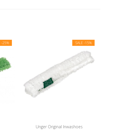
E
-25%
SALE
-15%
Unger Original Inwashoes