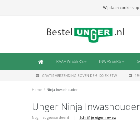
GRATIS VERZENDING
BOVEN DE € 100 EX.BTW
Wij slaan cookies op
DAARONDER
€ 6,50 (NL)
OF
€ 7,50 (BE/DE)
RAAMWISSERS
INWASSERS
S
GRATIS VERZENDING BOVEN DE € 100 EX.BTW
15
Home
/
Ninja Inwashouder
Unger Ninja Inwashouder
Nog niet gewaardeerd
|
Schrijf je eigen review