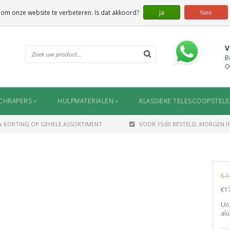
 om onze website te verbeteren. Is dat akkoord?
Ja
Nee
V
B
O
CHRAPERS
HULPMATERIALEN
KLASSIEKE TELESCOOPSTEL
% KORTING OP GEHELE ASSORTIMENT
VOOR 15:00 BESTELD, MORGEN IN
€ 1
€17
Un
al