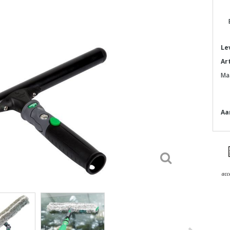
Le
Ar
Ma
Aa