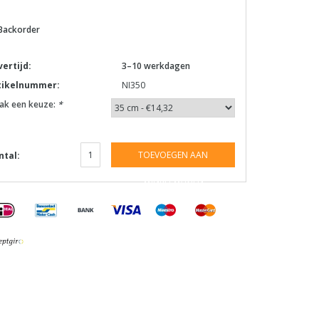
Backorder
vertijd:
3–10 werkdagen
tikelnummer:
NI350
ak een keuze:
*
TOEVOEGEN AAN
ntal:
WINKELWAGEN