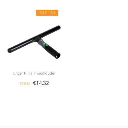
SALE
-15%
Unger Ninja Inwashouder
€14,32
€16,84