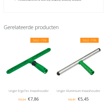
Gerelateerde producten
SALE
-15%
SALE
-15%
Unger ErgoTec Inwashouder
Unger Aluminium Inwashouder
€7,86
€5,45
€9,24
€6,41