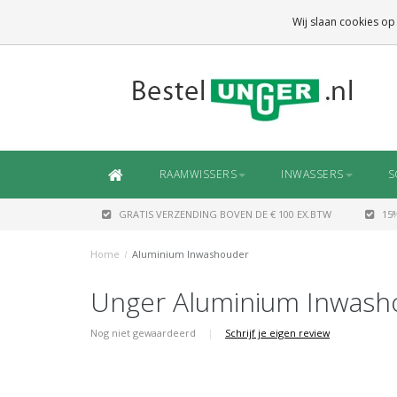
GRATIS VERZENDING
BOVEN DE € 100 EX.BTW
Wij slaan cookies op
DAARONDER
€ 6,50 (NL)
OF
€ 7,50 (BE/DE)
RAAMWISSERS
INWASSERS
S
GRATIS VERZENDING BOVEN DE € 100 EX.BTW
15
Home
/
Aluminium Inwashouder
Unger Aluminium Inwash
Nog niet gewaardeerd
|
Schrijf je eigen review