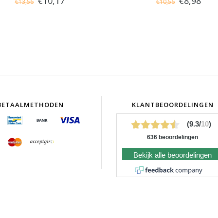
€10,17
€8,98
€13,56
€10,56
BETAALMETHODEN
KLANTBEOORDELINGEN
(9.3/
10
)
636 beoordelingen
Bekijk alle beoordelingen