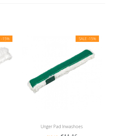
E
-15%
SALE
-15%
Unger Pad Inwashoes