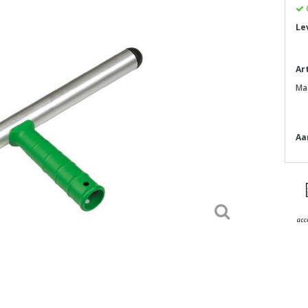
Le
Ar
Ma
Aa