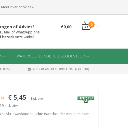
INLOGGEN
REGISTREREN
Meer over cookies »
0
ragen of Advies?
€0,00
el, Mail of WhatsApp ons!
f bezoek onze winkel.
EN
WATERGELEIDENDE TELESCOOPSTELEN
 HUIS!
600+ KLANTBEOORDELINGEN (9.3/10)
€ 5,45
,41
Excl. btw
59 Incl. btw
er Alu Inwashouder, lichte inwashouder van aluminium.