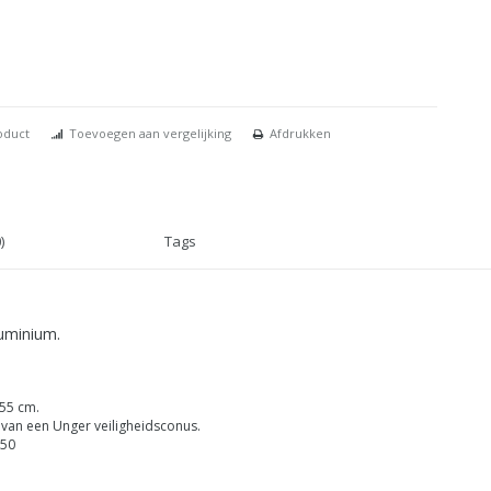
oduct
Toevoegen aan vergelijking
Afdrukken
)
Tags
luminium.
 55 cm.
 van een Unger veiligheidsconus.
550