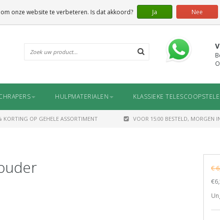
 om onze website te verbeteren. Is dat akkoord?
Ja
Nee
V
B
O
CHRAPERS
HULPMATERIALEN
KLASSIEKE TELESCOOPSTEL
% KORTING OP GEHELE ASSORTIMENT
VOOR 15:00 BESTELD, MORGEN IN
ouder
€ 6
€6,
Ung