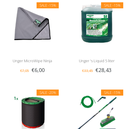
SALE
-15%
SALE
-15%
Unger MicroWipe Ninja
Unger 's Liquid 5 liter
€6,00
€28,43
€7,05
€33,45
SALE
-20%
SALE
-15%