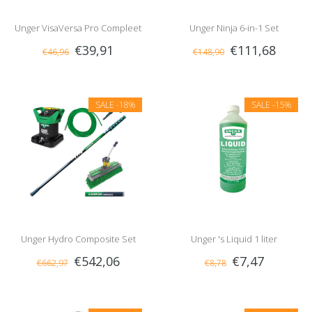
Unger VisaVersa Pro Compleet
Unger Ninja 6-in-1 Set
€39,91
€111,68
€46,96
€148,90
SALE
-18%
SALE
-15%
Unger Hydro Composite Set
Unger 's Liquid 1 liter
€542,06
€7,47
€662,97
€8,78