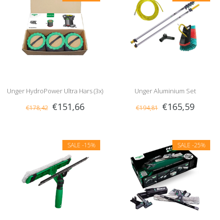
Unger HydroPower Ultra Hars (3x)
Unger Aluminium Set
€151,66
€165,59
€178,42
€194,81
SALE
-15%
SALE
-25%