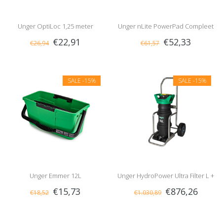
Unger OptiLoc 1,25 meter
Unger nLite PowerPad Compleet
€22,91
€52,33
€26,94
€61,57
SALE
-15%
SALE
-15%
Unger Emmer 12L
Unger HydroPower Ultra Filter L +
€15,73
€876,26
€18,52
€1.030,89
Steekkar