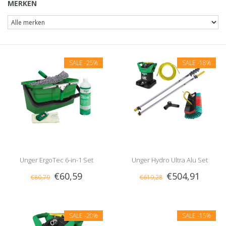
MERKEN
SALE
-25%
SALE
-18%
Unger ErgoTec 6-in-1 Set
Unger Hydro Ultra Alu Set
€60,59
€504,91
€80,79
€619,28
SALE
-20%
SALE
-15%