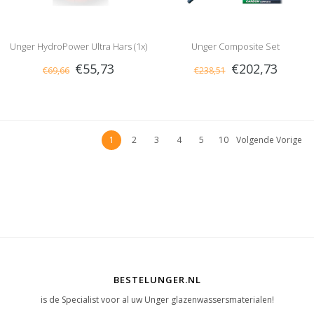
Unger HydroPower Ultra Hars (1x)
Unger Composite Set
€55,73
€202,73
€69,66
€238,51
1
2
3
4
5
10
Volgende Vorige
BESTELUNGER.NL
is de Specialist voor al uw Unger glazenwassersmaterialen!