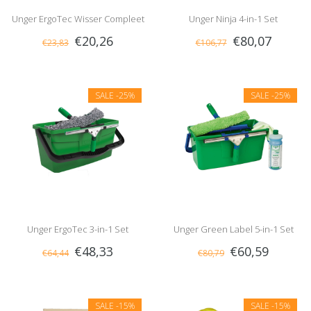
Unger ErgoTec Wisser Compleet
Unger Ninja 4-in-1 Set
€20,26
€80,07
€23,83
€106,77
SALE
-25%
SALE
-25%
Unger ErgoTec 3-in-1 Set
Unger Green Label 5-in-1 Set
€48,33
€60,59
€64,44
€80,79
SALE
-15%
SALE
-15%