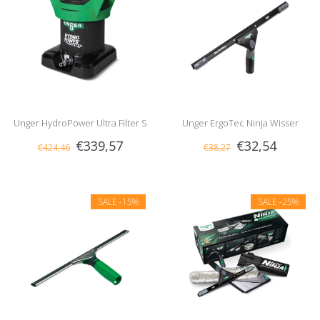
Unger HydroPower Ultra Filter S
Unger ErgoTec Ninja Wisser
€339,57
€32,54
€424,46
€38,27
Compleet
SALE
-15%
SALE
-25%