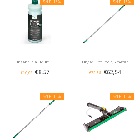
SALE
-15%
SALE
-15%
Unger Ninja Liquid 1L
Unger OptiLoc 4,5 meter
€8,57
€62,54
€10,08
€73,56
SALE
-15%
SALE
-15%