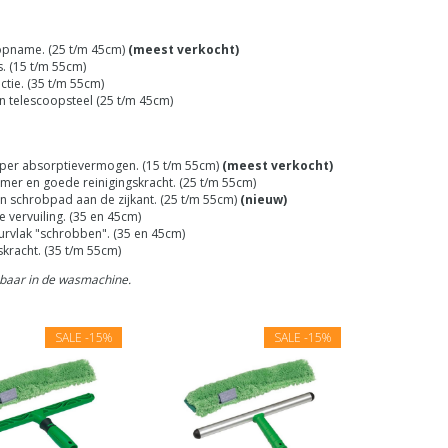
opname. (25 t/m 45cm)
(meest verkocht)
. (15 t/m 55cm)
tie. (35 t/m 55cm)
n telescoopsteel (25 t/m 45cm)
 super absorptievermogen. (15 t/m 55cm)
(meest verkocht)
mer en goede reinigingskracht. (25 t/m 55cm)
n schrobpad aan de zijkant. (25 t/m 55cm)
(nieuw)
 vervuiling. (35 en 45cm)
uurvlak "schrobben". (35 en 45cm)
kracht. (35 t/m 55cm)
asbaar in de wasmachine.
SALE
-15%
SALE
-15%