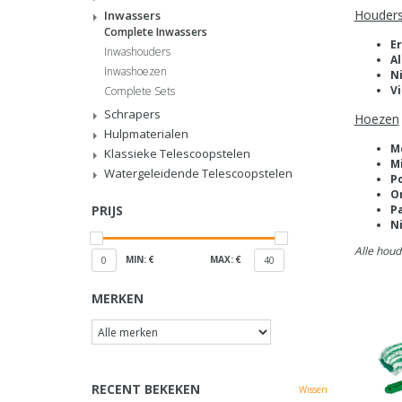
Houder
Inwassers
Complete Inwassers
E
Inwashouders
Al
Inwashoezen
N
V
Complete Sets
Schrapers
Hoezen
Hulpmaterialen
M
Klassieke Telescoopstelen
M
Watergeleidende Telescoopstelen
P
Or
PRIJS
Pa
N
Alle houd
MIN: €
MAX: €
0
40
MERKEN
RECENT BEKEKEN
Wissen