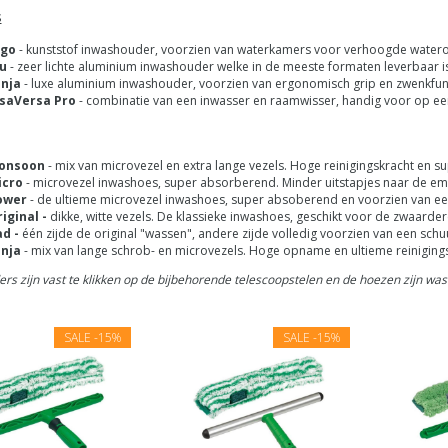
s
rgo
- kunststof inwashouder, voorzien van waterkamers voor verhoogde water
u
- zeer lichte aluminium inwashouder welke in de meeste formaten leverbaar is
inja
- luxe aluminium inwashouder, voorzien van ergonomisch grip en zwenkfunc
isaVersa Pro
- combinatie van een inwasser en raamwisser, handig voor op ee
onsoon
- mix van microvezel en extra lange vezels. Hoge reinigingskracht en
icro
- microvezel inwashoes, super absorberend. Minder uitstapjes naar de em
ower
- de ultieme microvezel inwashoes, super absoberend en voorzien van ee
iginal -
dikke, witte vezels. De klassieke inwashoes, geschikt voor de zwaardere
d -
één zijde de original "wassen", andere zijde volledig voorzien van een sch
inja
- mix van lange schrob- en microvezels. Hoge opname en ultieme reinigings
ers zijn vast te klikken op de bijbehorende telescoopstelen en de hoezen zijn w
SALE
-15%
SALE
-15%