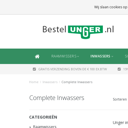
GRATIS VERZENDING
BOVEN DE € 100 EX.BTW
Wij slaan cookies op
DAARONDER
€ 6,50 (NL)
OF
€ 7,50 (BE/DE)
RAAMWISSERS
INWASSERS
S
GRATIS VERZENDING BOVEN DE € 100 EX.BTW
15
Home
/
Inwassers
/
Complete Inwassers
Complete Inwassers
Sorteren 
CATEGORIEËN
Unger in
Raamwissers