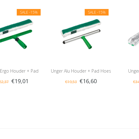
SALE
-15%
SALE
-15%
 Ergo Houder + Pad
Unger Alu Houder + Pad Hoes
Unger
€19,01
€16,60
22,37
€19,53
€34
Hoes