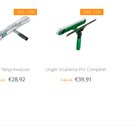
SALE
-15%
SALE
-15%
 Ninja Inwasser
Unger VisaVersa Pro Compleet
€28,92
€39,91
,01
€46,96
Compleet