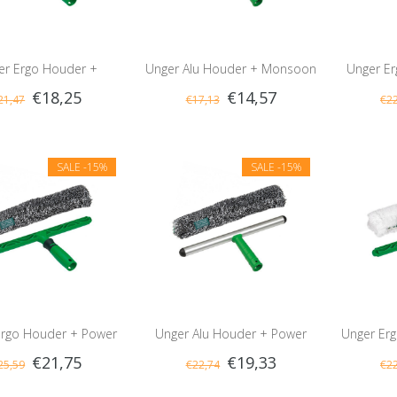
er Ergo Houder +
Unger Alu Houder + Monsoon
Unger E
€18,25
€14,57
21,47
€17,13
€22
onsoon Hoes
Hoes
SALE
-15%
SALE
-15%
Ergo Houder + Power
Unger Alu Houder + Power
Unger Erg
€21,75
€19,33
25,59
€22,74
€22
Hoes
Hoes