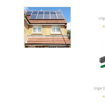
Ung
€
M
Unger 
€