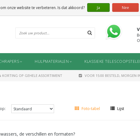
 om onze website te verbeteren. Is dat akkoord?
Ja
Nee
V
B
O
CHRAPERS
HULPMATERIALEN
KLASSIEKE TELESCOOPSTEL
% KORTING OP GEHELE ASSORTIMENT
VOOR 15:00 BESTELD, MORGEN IN
op:
Foto-tabel
Lijst
wassers, de verschillen en formaten?