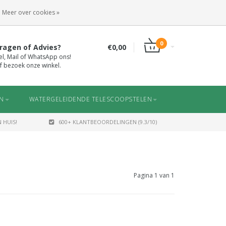
INLOGGEN
REGISTREREN
Meer over cookies »
0
ragen of Advies?
€0,00
el, Mail of WhatsApp ons!
f bezoek onze winkel.
EN
WATERGELEIDENDE TELESCOOPSTELEN
 HUIS!
600+ KLANTBEOORDELINGEN (9.3/10)
Pagina 1 van 1