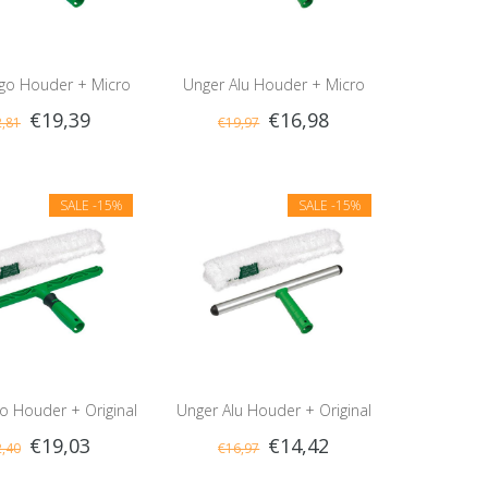
rgo Houder + Micro
Unger Alu Houder + Micro
€19,39
€16,98
,81
€19,97
Hoes
Hoes
SALE
-15%
SALE
-15%
o Houder + Original
Unger Alu Houder + Original
€19,03
€14,42
,40
€16,97
Hoes
Hoes