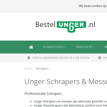
GRATIS VERZENDING
BOVEN DE € 100 EX.BTW
Wij slaan cookies op
DAARONDER
€ 6,50 (NL)
OF
€ 7,50 (BE/DE)
RAAMWISSERS
INWASSERS
S
GRATIS VERZENDING BOVEN DE € 100 EX.BTW
15
Home
/
Schrapers
Unger Schrapers & Mess
Professionele Schrapers
Unger Schrapers en messen zijn uitermate geschikt vo
Unger Glasschrapers zijn vlijmscherp, perfect voor het