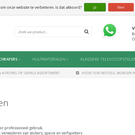
 om onze website te verbeteren. Is dat akkoord?
Ja
Nee
V
B
O
CHRAPERS
HULPMATERIALEN
KLASSIEKE TELESCOOPSTELE
% KORTING OP GEHELE ASSORTIMENT
VOOR 15:00 BESTELD, MORGEN IN
en
or professioneel gebruik.
 verwijderen van stickers, specie en verfspetters