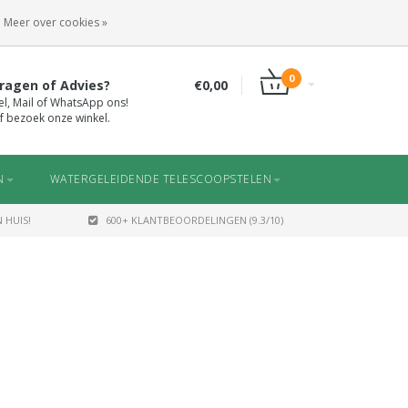
INLOGGEN
REGISTREREN
Meer over cookies »
0
ragen of Advies?
€0,00
el, Mail of WhatsApp ons!
f bezoek onze winkel.
N
WATERGELEIDENDE TELESCOOPSTELEN
 HUIS!
600+ KLANTBEOORDELINGEN (9.3/10)