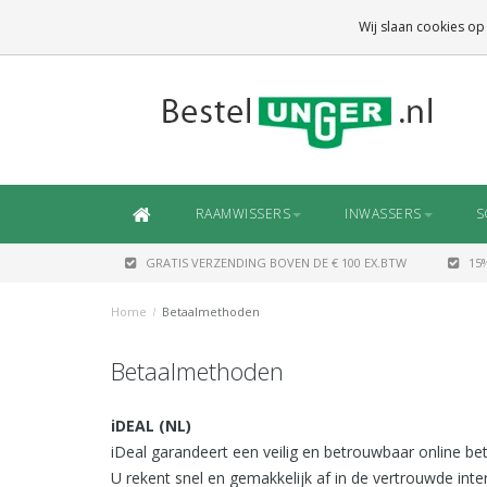
GRATIS VERZENDING
BOVEN DE € 100 EX.BTW
Wij slaan cookies op
DAARONDER
€ 6,50 (NL)
OF
€ 7,50 (BE/DE)
RAAMWISSERS
INWASSERS
S
GRATIS VERZENDING BOVEN DE € 100 EX.BTW
15
Home
/
Betaalmethoden
Betaalmethoden
iDEAL (NL)
iDeal garandeert een veilig en betrouwbaar online b
U rekent snel en gemakkelijk af in de vertrouwde in