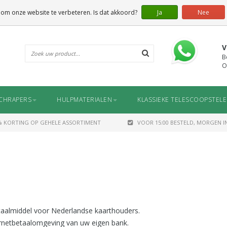
 om onze website te verbeteren. Is dat akkoord?
Ja
Nee
V
B
O
CHRAPERS
HULPMATERIALEN
KLASSIEKE TELESCOOPSTEL
% KORTING OP GEHELE ASSORTIMENT
VOOR 15:00 BESTELD, MORGEN IN
etaalmiddel voor Nederlandse kaarthouders.
ternetbetaalomgeving van uw eigen bank.