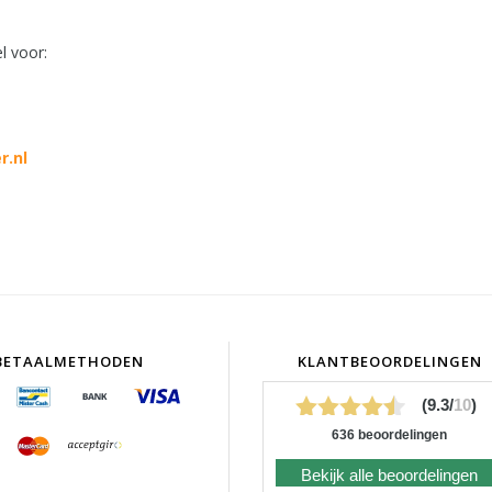
l voor:
r.nl
BETAALMETHODEN
KLANTBEOORDELINGEN
(9.3/
10
)
636 beoordelingen
Bekijk alle beoordelingen