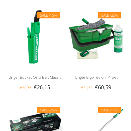
SALE
-15%
SALE
-25%
Unger Bucket On a Belt Classic
Unger ErgoTec 6-in-1 Set
€26,15
€60,59
€30,76
€80,79
SALE
-25%
SALE
-15%