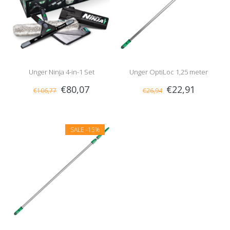
Unger Ninja 4-in-1 Set
Unger OptiLoc 1,25 meter
€80,07
€22,91
€106,77
€26,94
SALE
-15%