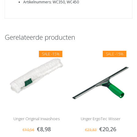
Artikelnummers: WC350, WC450
Gerelateerde producten
SALE
-15%
SALE
-15%
Unger Original Inwashoes
Unger ErgoTec Wisser
€8,98
€20,26
€10,56
€23,83
Compleet