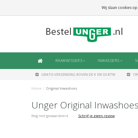
GRATIS VERZENDING
BOVEN DE € 100 EX.BTW
Wij slaan cookies op
DAARONDER
€ 6,50 (NL)
OF
€ 7,50 (BE/DE)
RAAMWISSERS
INWASSERS
S
GRATIS VERZENDING BOVEN DE € 100 EX.BTW
15
Home
/
Original Inwashoes
Unger Original Inwashoe
Nog niet gewaardeerd
|
Schrijf je eigen review