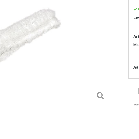
Le
Ar
Ma
Aa