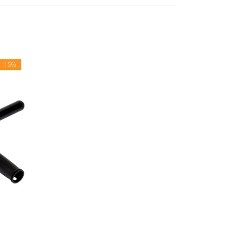
E
-15%