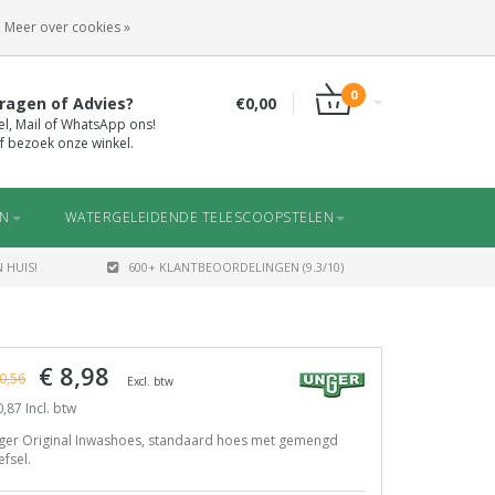
INLOGGEN
REGISTREREN
Meer over cookies »
0
ragen of Advies?
€0,00
el, Mail of WhatsApp ons!
f bezoek onze winkel.
EN
WATERGELEIDENDE TELESCOOPSTELEN
 HUIS!
600+ KLANTBEOORDELINGEN (9.3/10)
€ 8,98
0,56
Excl. btw
,87 Incl. btw
ger Original Inwashoes, standaard hoes met gemengd
fsel.