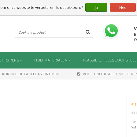
 om onze website te verbeteren. Is dat akkoord?
Ja
Nee
V
B
O
CHRAPERS
HULPMATERIALEN
KLASSIEKE TELESCOOPSTEL
% KORTING OP GEHELE ASSORTIMENT
VOOR 15:00 BESTELD, MORGEN IN
s
€ 1
€10
Un
wee