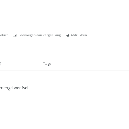
oduct
Toevoegen aan vergelijking
Afdrukken
)
Tags
emengd weefsel.