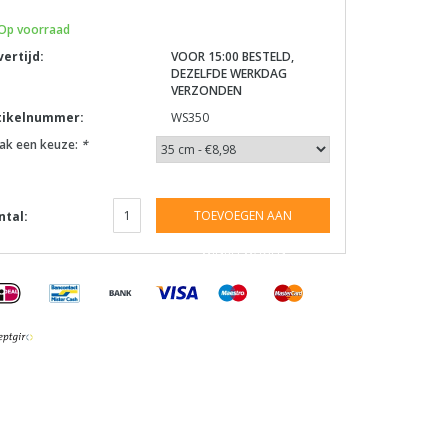
Op voorraad
vertijd:
VOOR 15:00 BESTELD,
DEZELFDE WERKDAG
VERZONDEN
tikelnummer:
WS350
ak een keuze:
*
TOEVOEGEN AAN
ntal:
WINKELWAGEN