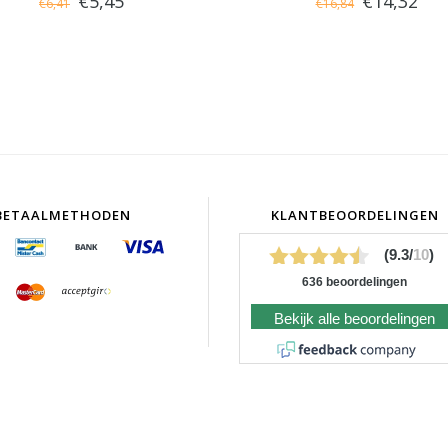
€5,45
€14,32
€6,41
€16,84
BETAALMETHODEN
KLANTBEOORDELINGEN
(9.3/
10
)
636 beoordelingen
Bekijk alle beoordelingen