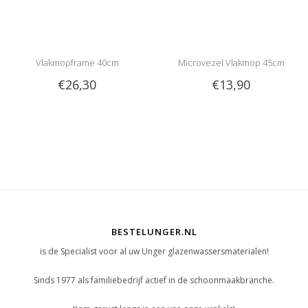
Vlakmopframe 40cm
Microvezel Vlakmop 45cm
€26,30
€13,90
BESTELUNGER.NL
is de Specialist voor al uw Unger glazenwassersmaterialen!
Sinds 1977 als familiebedrijf actief in de schoonmaakbranche.