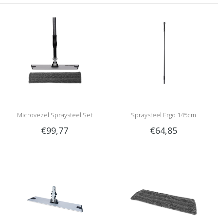
Microvezel Spraysteel Set
Spraysteel Ergo 145cm
€99,77
€64,85