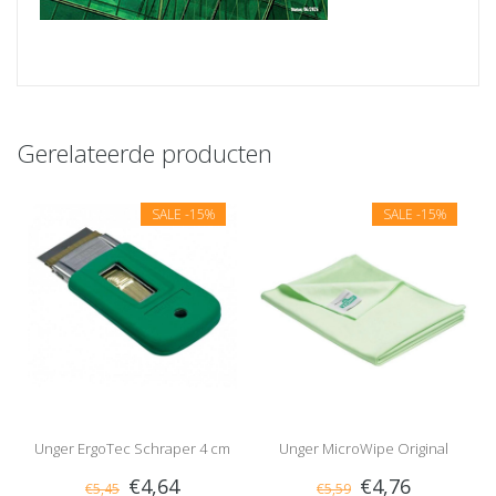
Gerelateerde producten
SALE
-15%
SALE
-15%
Unger ErgoTec Schraper 4 cm
Unger MicroWipe Original
€4,64
€4,76
€5,45
€5,59