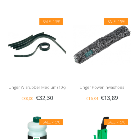
SALE
-15%
SALE
-15%
Unger Wisrubber Medium (10x)
Unger Power Inwashoes
€32,30
€13,89
€38,00
€16,34
SALE
-15%
SALE
-15%