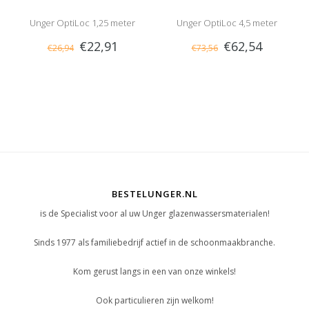
Unger OptiLoc 1,25 meter
Unger OptiLoc 4,5 meter
€22,91
€62,54
€26,94
€73,56
BESTELUNGER.NL
is de Specialist voor al uw Unger glazenwassersmaterialen!
Sinds 1977 als familiebedrijf actief in de schoonmaakbranche.
Kom gerust langs in een van onze winkels!
Ook particulieren zijn welkom!