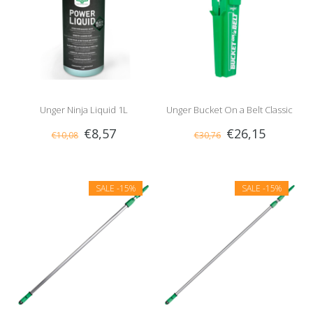
Unger Ninja Liquid 1L
Unger Bucket On a Belt Classic
€8,57
€26,15
€10,08
€30,76
SALE
-15%
SALE
-15%