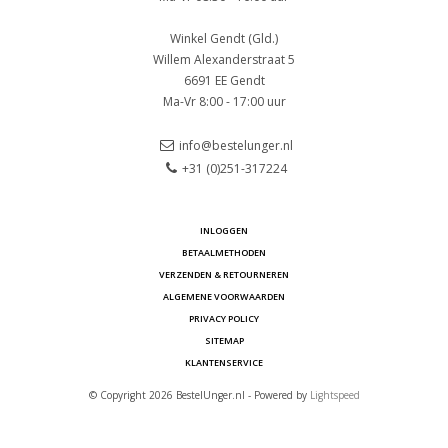
Winkel Gendt (Gld.)
Willem Alexanderstraat 5
6691 EE Gendt
Ma-Vr 8:00 - 17:00 uur
info@bestelunger.nl
+31 (0)251-317224
INLOGGEN
BETAALMETHODEN
VERZENDEN & RETOURNEREN
ALGEMENE VOORWAARDEN
PRIVACY POLICY
SITEMAP
KLANTENSERVICE
© Copyright 2026 BestelUnger.nl - Powered by
Lightspeed