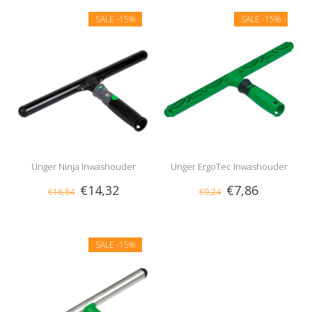
SALE
-15%
SALE
-15%
Unger Ninja Inwashouder
Unger ErgoTec Inwashouder
€14,32
€7,86
€16,84
€9,24
SALE
-15%