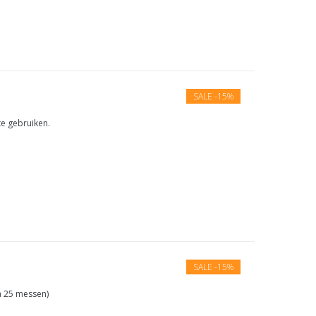
SALE
-15%
te gebruiken.
SALE
-15%
a 25 messen)