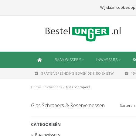
GRATIS VERZENDING
BOVEN DE € 100 EX.BTW
Wij slaan cookies op
DAARONDER
€ 6,50 (NL)
OF
€ 7,50 (BE/DE)
RAAMWISSERS
INWASSERS
S
GRATIS VERZENDING BOVEN DE € 100 EX.BTW
15
Home
/
Schrapers
/
Glas Schrapers
Glas Schrapers & Reservemessen
Sorteren 
CATEGORIEËN
Raamwissers