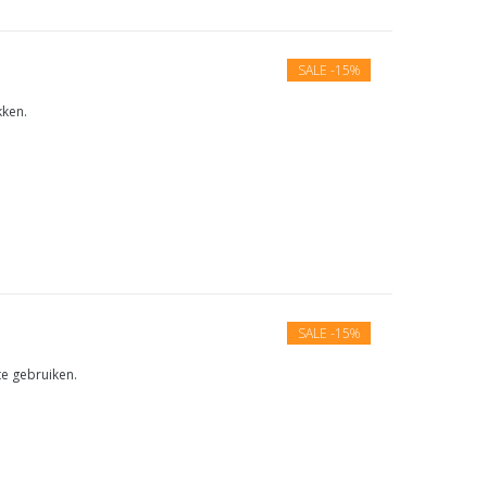
SALE
-15%
kken.
SALE
-15%
te gebruiken.