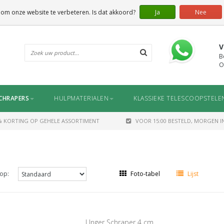
 om onze website te verbeteren. Is dat akkoord?
Ja
Nee
V
B
O
CHRAPERS
HULPMATERIALEN
KLASSIEKE TELESCOOPSTELE
% KORTING OP GEHELE ASSORTIMENT
VOOR 15:00 BESTELD, MORGEN IN
op:
Foto-tabel
Lijst
Unger Schraper 4 cm