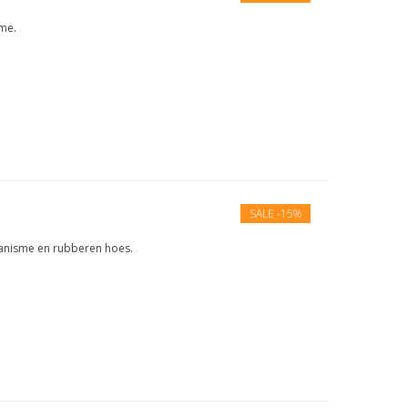
me.
SALE
-15%
anisme en rubberen hoes.