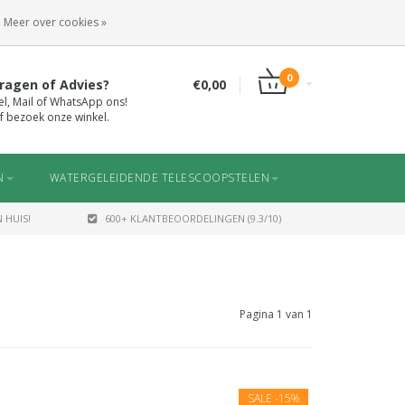
INLOGGEN
REGISTREREN
Meer over cookies »
0
ragen of Advies?
€0,00
el, Mail of WhatsApp ons!
f bezoek onze winkel.
N
WATERGELEIDENDE TELESCOOPSTELEN
 HUIS!
600+ KLANTBEOORDELINGEN (9.3/10)
Pagina 1 van 1
SALE
-15%