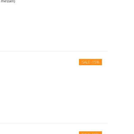
5 messen)
SALE
-15%