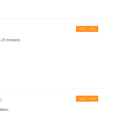
SALE
-15%
a 25 messen)
SALE
-15%
)
akken.