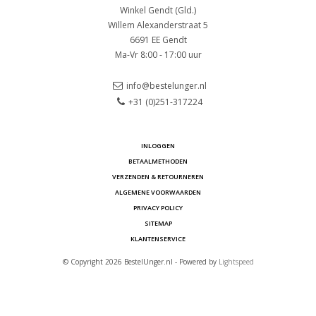
Winkel Gendt (Gld.)
Willem Alexanderstraat 5
6691 EE Gendt
Ma-Vr 8:00 - 17:00 uur
info@bestelunger.nl
+31 (0)251-317224
INLOGGEN
BETAALMETHODEN
VERZENDEN & RETOURNEREN
ALGEMENE VOORWAARDEN
PRIVACY POLICY
SITEMAP
KLANTENSERVICE
© Copyright 2026 BestelUnger.nl - Powered by
Lightspeed