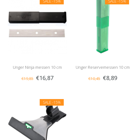
SALE
-15%
SALE
-15%
Unger Ninja messen 10 cm
Unger Reservemessen 10 cm
€16,87
€8,89
€19,85
€10,45
SALE
-15%