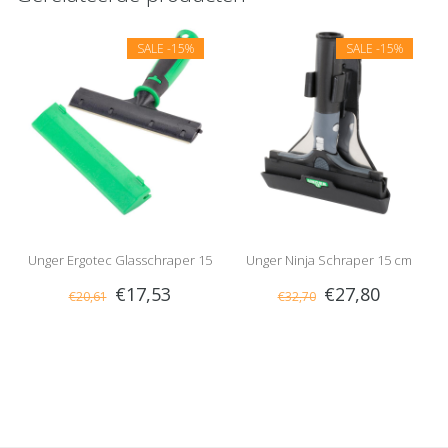
SALE
-15%
SALE
-15%
Unger Ergotec Glasschraper 15
Unger Ninja Schraper 15 cm
€17,53
€27,80
€20,61
€32,70
cm
Compleet