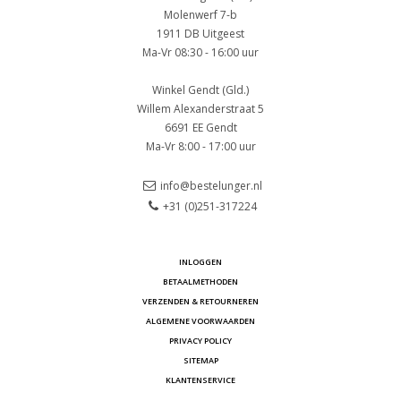
Molenwerf 7-b
1911 DB Uitgeest
Ma-Vr 08:30 - 16:00 uur
Winkel Gendt (Gld.)
Willem Alexanderstraat 5
6691 EE Gendt
Ma-Vr 8:00 - 17:00 uur
info@bestelunger.nl
+31 (0)251-317224
INLOGGEN
BETAALMETHODEN
VERZENDEN & RETOURNEREN
ALGEMENE VOORWAARDEN
PRIVACY POLICY
SITEMAP
KLANTENSERVICE