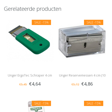
Gerelateerde producten
SALE
-15%
SALE
-15%
Unger ErgoTec Schraper 4 cm
Unger Reservemessen 4 cm (10
€4,64
€4,86
€5,45
€5,72
messen)
SALE
-15%
SALE
-15%