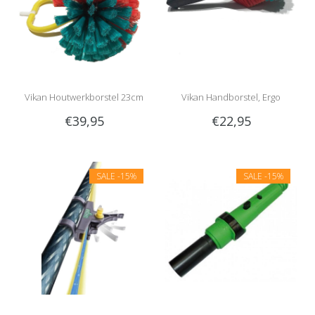
Vikan Houtwerkborstel 23cm
Vikan Handborstel, Ergo
€39,95
€22,95
SALE
-15%
SALE
-15%