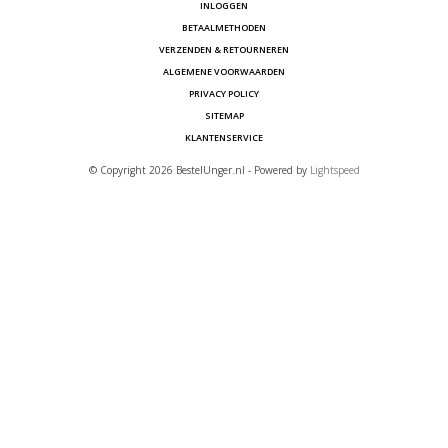
INLOGGEN
BETAALMETHODEN
VERZENDEN & RETOURNEREN
ALGEMENE VOORWAARDEN
PRIVACY POLICY
SITEMAP
KLANTENSERVICE
© Copyright 2026 BestelUnger.nl - Powered by
Lightspeed