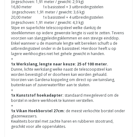
(ingeschoven: 1,91 meter / gewicht: 2,9 kg)
16,80 meter 1x basissteel + 3 uitbreidingsstelen
(ingeschoven: 1,91 meter / gewicht: 3,6 kg)
20,00 meter 1x basissteel + 4 uitbreidingsstelen
(ingeschoven: 1,91 meter / gewicht: 4,3 kg)
Stijve en superlichte telescoopsteel welke dankzij de
steelklemmen op iedere gewenste lengte is vast te zetten. Tevens
voorzien van slanggeleidingsklemmen en een stevige einddop.
Enkel wanneer u de maximale lengte wilt bereiken schuift u de
uitbreidingssteel onder in de basissteel. Hierdoor heeft u op
lagere werkhoogtes niet het gehele gewicht in handen.
+
1x Werkslang, lengte naar keuze: 25 of 100 meter.
Dunne, lichte werkslang welke naast de telescoopsteel kan
worden bevestigd of er doorheen kan worden gehaald.
Voorzien van Gardena koppeling om direct op uw tuinslang,
buitenkraan of zuiverwaterfilter aan te sluiten.
+
1x Kunststof hoekadapter:
standaard meegeleverd om de
borstel in iedere werkhoek te kunnen verstellen.
+
1x Vikan Hoekborstel 27cm:
de meest verkochte borstel onder
glazenwassers.
Kwaliteits borstel met zachte haren en rubberen stootrand,
geschikt voor alle oppervlaktes.