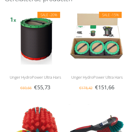
SALE
-20%
SALE
-15%
Unger HydroPower Ultra Hars
Unger HydroPower Ultra Hars
€55,73
€151,66
€69,66
€178,42
(1x)
(3x)