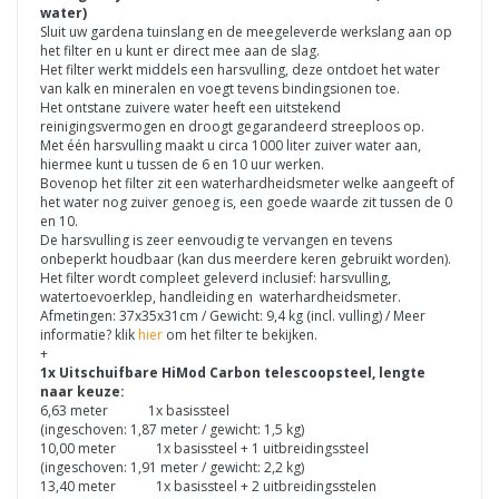
water)
Sluit uw gardena tuinslang en de meegeleverde werkslang aan op
het filter en u kunt er direct mee aan de slag.
Het filter werkt middels een harsvulling, deze ontdoet het water
van kalk en mineralen en voegt tevens bindingsionen toe.
Het ontstane zuivere water heeft een uitstekend
reinigingsvermogen en droogt gegarandeerd streeploos op.
Met één harsvulling maakt u circa 1000 liter zuiver water aan,
hiermee kunt u tussen de 6 en 10 uur werken.
Bovenop het filter zit een waterhardheidsmeter welke aangeeft of
het water nog zuiver genoeg is, een goede waarde zit tussen de 0
en 10.
De harsvulling is zeer eenvoudig te vervangen en tevens
onbeperkt houdbaar (kan dus meerdere keren gebruikt worden).
Het filter wordt compleet geleverd inclusief: harsvulling,
watertoevoerklep, handleiding en waterhardheidsmeter.
Afmetingen: 37x35x31cm / Gewicht: 9,4 kg (incl. vulling) / Meer
informatie? klik
hier
om het filter te bekijken.
+
1x Uitschuifbare HiMod Carbon telescoopsteel, lengte
naar keuze:
6,63 meter 1x basissteel
(ingeschoven: 1,87 meter / gewicht: 1,5 kg)
10,00 meter 1x basissteel + 1 uitbreidingssteel
(ingeschoven: 1,91 meter / gewicht: 2,2 kg)
13,40 meter 1x basissteel + 2 uitbreidingsstelen