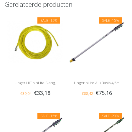
Gerelateerde producten
SALE
-15%
SALE
-15%
Unger HiFlo nLite Slang,
Unger nLite Alu Basis 4,5m
€33,18
€75,16
€39,04
€88,42
Compleet
Telescoopsteel
SALE
-15%
SALE
-20%