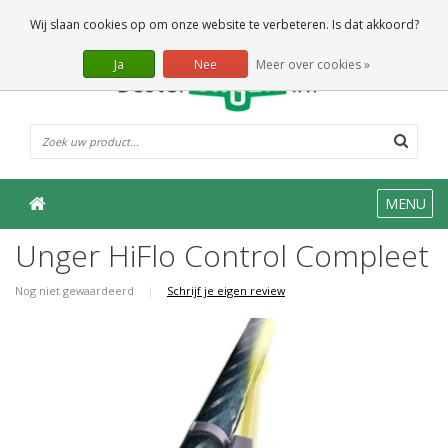
0 Artikelen
Wij slaan cookies op om onze website te verbeteren. Is dat akkoord?
Ja
Nee
Meer over cookies »
MENU
Unger HiFlo Control Compleet
Nog niet gewaardeerd
|
Schrijf je eigen review