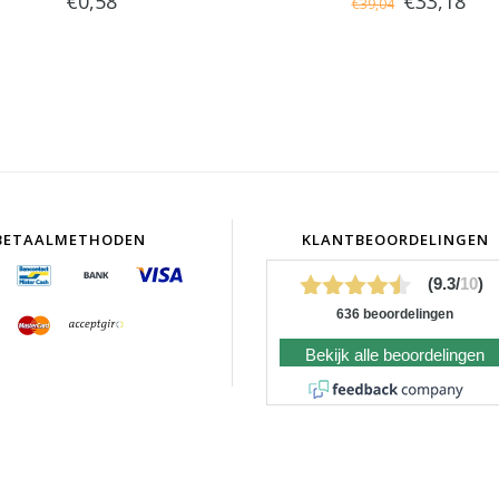
€0,58
€33,18
€39,04
BETAALMETHODEN
KLANTBEOORDELINGEN
(9.3/
10
)
636 beoordelingen
Bekijk alle beoordelingen