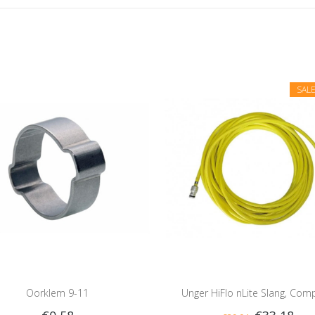
SAL
Oorklem 9-11
Unger HiFlo nLite Slang, Com