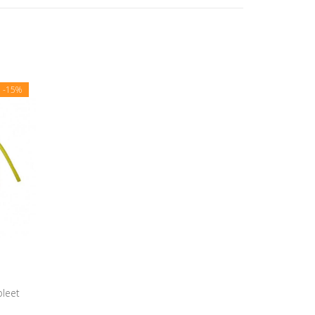
E
-15%
pleet