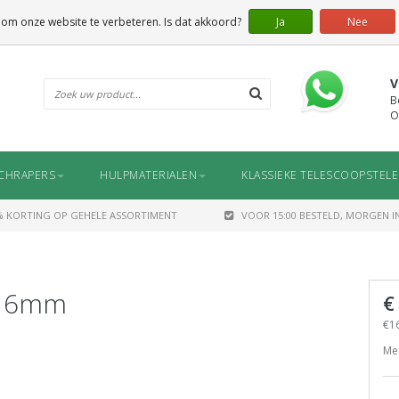
 om onze website te verbeteren. Is dat akkoord?
Ja
Nee
V
B
O
CHRAPERS
HULPMATERIALEN
KLASSIEKE TELESCOOPSTEL
% KORTING OP GEHELE ASSORTIMENT
VOOR 15:00 BESTELD, MORGEN IN
, 6mm
€
€16
Mes