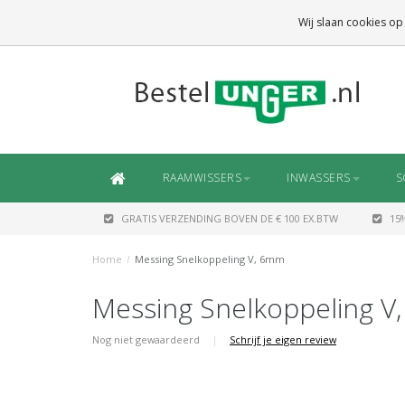
GRATIS VERZENDING
BOVEN DE € 100 EX.BTW
Wij slaan cookies op
DAARONDER
€ 6,50 (NL)
OF
€ 7,50 (BE/DE)
RAAMWISSERS
INWASSERS
S
GRATIS VERZENDING BOVEN DE € 100 EX.BTW
15
Home
/
Messing Snelkoppeling V, 6mm
Messing Snelkoppeling V
Nog niet gewaardeerd
|
Schrijf je eigen review