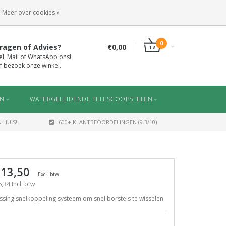
INLOGGEN
REGISTREREN
Meer over cookies »
0
ragen of Advies?
€0,00
el, Mail of WhatsApp ons!
f bezoek onze winkel.
EN
WATERGELEIDENDE TELESCOOPSTELEN
 HUIS!
600+ KLANTBEOORDELINGEN (9.3/10)
 13,50
Excl. btw
,34 Incl. btw
sing snelkoppeling systeem om snel borstels te wisselen