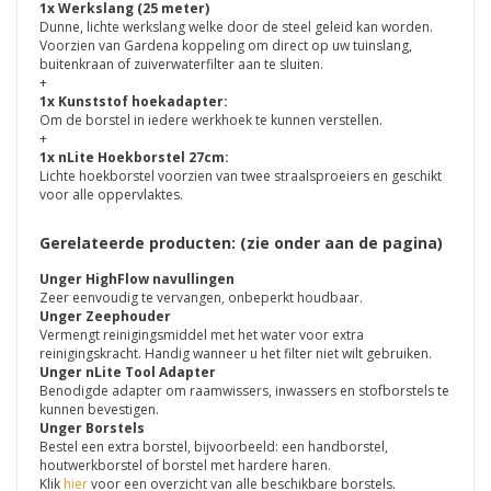
1x Werkslang (25 meter)
Dunne, lichte werkslang welke door de steel geleid kan worden.
Voorzien van Gardena koppeling om direct op uw tuinslang,
buitenkraan of zuiverwaterfilter aan te sluiten.
+
1x Kunststof hoekadapter:
Om de borstel in iedere werkhoek te kunnen verstellen.
+
1x nLite Hoekborstel 27cm:
Lichte hoekborstel voorzien van twee straalsproeiers en geschikt
voor alle oppervlaktes.
Gerelateerde producten: (zie onder aan de pagina)
Unger HighFlow navullingen
Zeer eenvoudig te vervangen, onbeperkt houdbaar.
Unger Zeephouder
Vermengt reinigingsmiddel met het water voor extra
reinigingskracht. Handig wanneer u het filter niet wilt gebruiken.
Unger nLite Tool Adapter
Benodigde adapter om raamwissers, inwassers en stofborstels te
kunnen bevestigen.
Unger Borstels
Bestel een extra borstel, bijvoorbeeld: een handborstel,
houtwerkborstel of borstel met hardere haren.
Klik
hier
voor een overzicht van alle beschikbare borstels.