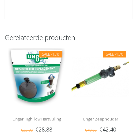
Gerelateerde producten
SALE
-15%
SALE
-15%
Unger HighFlow Harsvulling
Unger Zeephouder
€28,88
€42,40
€33,98
€49,88