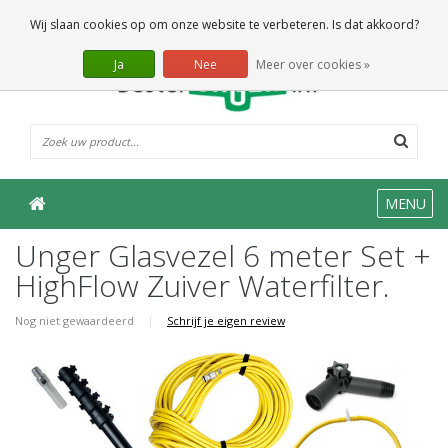
0 Artikelen
Wij slaan cookies op om onze website te verbeteren. Is dat akkoord?
Ja
Nee
Meer over cookies »
MENU
Unger Glasvezel 6 meter Set +
HighFlow Zuiver Waterfilter.
Nog niet gewaardeerd
|
Schrijf je eigen review