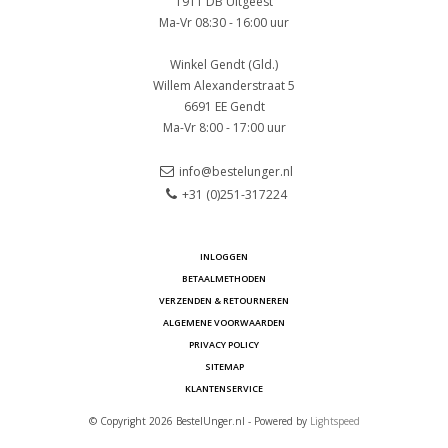
1911 DB Uitgeest
Ma-Vr 08:30 - 16:00 uur
Winkel Gendt (Gld.)
Willem Alexanderstraat 5
6691 EE Gendt
Ma-Vr 8:00 - 17:00 uur
info@bestelunger.nl
+31 (0)251-317224
INLOGGEN
BETAALMETHODEN
VERZENDEN & RETOURNEREN
ALGEMENE VOORWAARDEN
PRIVACY POLICY
SITEMAP
KLANTENSERVICE
© Copyright 2026 BestelUnger.nl - Powered by
Lightspeed