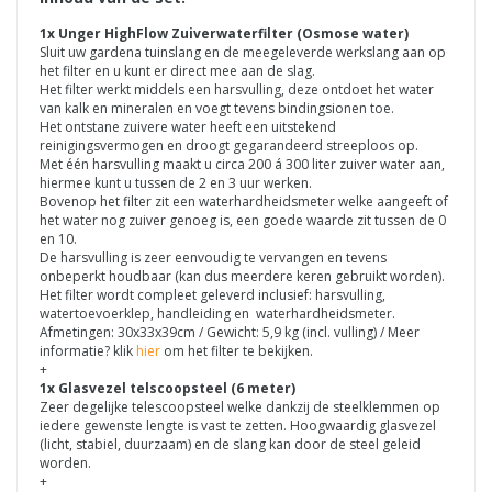
1x Unger HighFlow Zuiverwaterfilter (Osmose water)
Sluit uw gardena tuinslang en de meegeleverde werkslang aan op
het filter en u kunt er direct mee aan de slag.
Het filter werkt middels een harsvulling, deze ontdoet het water
van kalk en mineralen en voegt tevens bindingsionen toe.
Het ontstane zuivere water heeft een uitstekend
reinigingsvermogen en droogt gegarandeerd streeploos op.
Met één harsvulling maakt u circa 200 á 300 liter zuiver water aan,
hiermee kunt u tussen de 2 en 3 uur werken.
Bovenop het filter zit een waterhardheidsmeter welke aangeeft of
het water nog zuiver genoeg is, een goede waarde zit tussen de 0
en 10.
De harsvulling is zeer eenvoudig te vervangen en tevens
onbeperkt houdbaar (kan dus meerdere keren gebruikt worden).
Het filter wordt compleet geleverd inclusief: harsvulling,
watertoevoerklep, handleiding en waterhardheidsmeter.
Afmetingen: 30x33x39cm / Gewicht: 5,9 kg (incl. vulling) / Meer
informatie? klik
hier
om het filter te bekijken.
+
1x Glasvezel telscoopsteel (6 meter)
Zeer degelijke telescoopsteel welke dankzij de steelklemmen op
iedere gewenste lengte is vast te zetten. Hoogwaardig glasvezel
(licht, stabiel, duurzaam) en de slang kan door de steel geleid
worden.
+