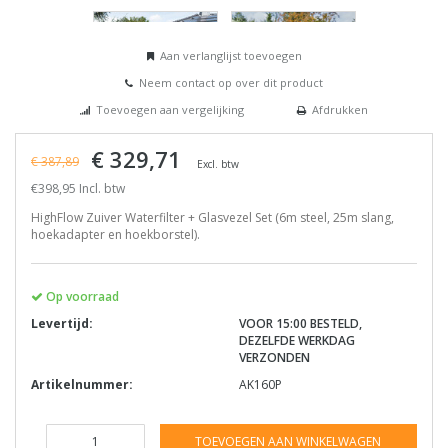
Aan verlanglijst toevoegen
Neem contact op over dit product
Toevoegen aan vergelijking
Afdrukken
€ 329,71
€ 387,89
Excl. btw
€398,95 Incl. btw
HighFlow Zuiver Waterfilter + Glasvezel Set (6m steel, 25m slang,
hoekadapter en hoekborstel).
Op voorraad
Levertijd:
VOOR 15:00 BESTELD,
DEZELFDE WERKDAG
VERZONDEN
Artikelnummer:
AK160P
TOEVOEGEN AAN WINKELWAGEN