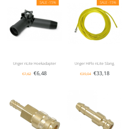
SALE
-15%
SALE
-15%
Unger nLite Hoekadapter
Unger HiFlo nLite Slang,
€6,48
€33,18
€7,62
€39,04
Compleet