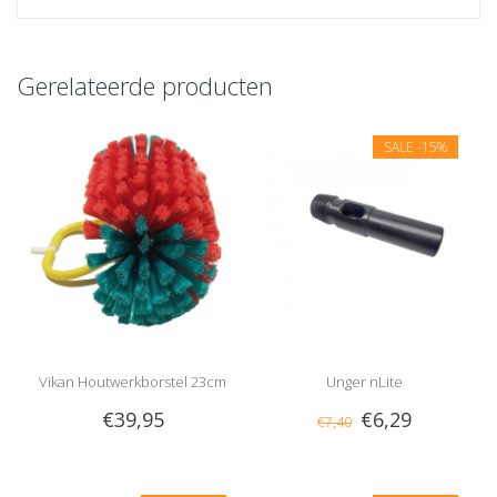
Gerelateerde producten
SALE
-15%
Vikan Houtwerkborstel 23cm
Unger nLite
€39,95
€6,29
€7,40
Schroefdraadadapter