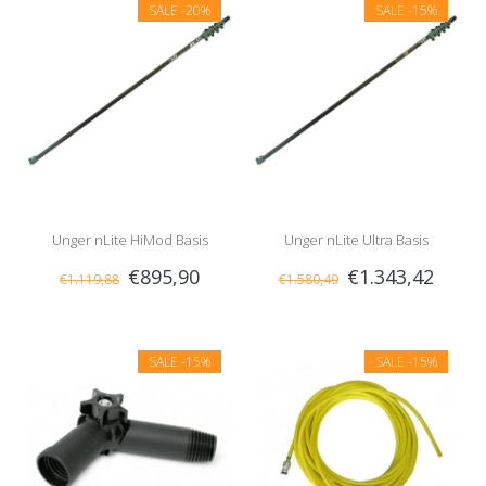
SALE
-20%
SALE
-15%
Unger nLite HiMod Basis
Unger nLite Ultra Basis
€895,90
€1.343,42
€1.119,88
€1.580,49
Telescoopsteel
Telescoopsteel
SALE
-15%
SALE
-15%