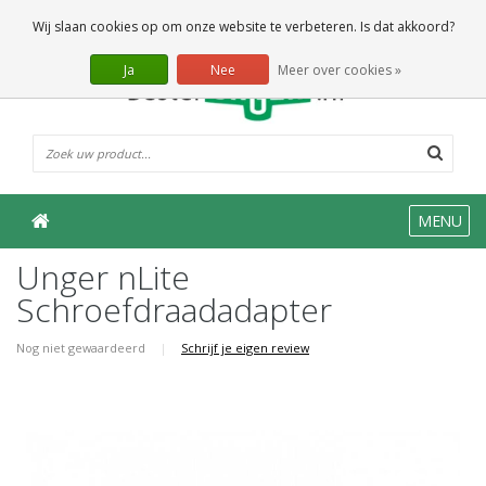
0 Artikelen
Wij slaan cookies op om onze website te verbeteren. Is dat akkoord?
Ja
Nee
Meer over cookies »
MENU
Unger nLite
Schroefdraadadapter
Nog niet gewaardeerd
|
Schrijf je eigen review