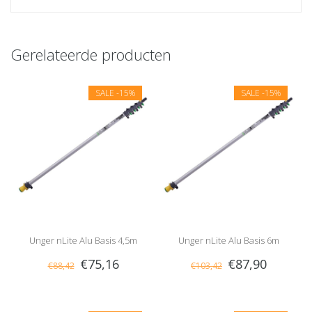
Gerelateerde producten
SALE
-15%
SALE
-15%
Unger nLite Alu Basis 4,5m
Unger nLite Alu Basis 6m
€75,16
€87,90
€88,42
€103,42
Telescoopsteel
Telescoopsteel