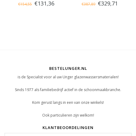
€131,36
€329,71
€154,55
€387,89
6m
BESTELUNGER.NL
is de Specialist voor al uw Unger glazenwassersmaterialen!
Sinds 1977 als familiebedrijf actief in de schoonmaakbranche.
Kom gerust langs in een van onze winkels!
Ook particulieren zijn welkom!
KLANTBEOORDELINGEN