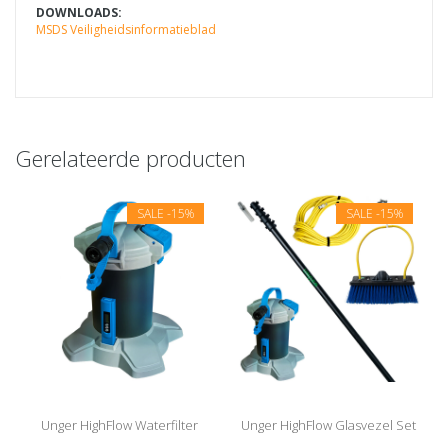
DOWNLOADS:
MSDS Veiligheidsinformatieblad
Gerelateerde producten
SALE
-15%
SALE
-15%
Unger HighFlow Waterfilter
Unger HighFlow Glasvezel Set