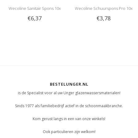
Wecoline Sanitair Spons 10x
Wecoline Schuurspons Pro 10x
€6,37
€3,78
BESTELUNGER.NL
is de Specialist voor al uw Unger glazenwassersmaterialen!
Sinds 1977 als familiebedrijf actief in de schoonmaakbranche.
Kom gerust langs in een van onze winkels!
Ook particulieren zijn welkom!