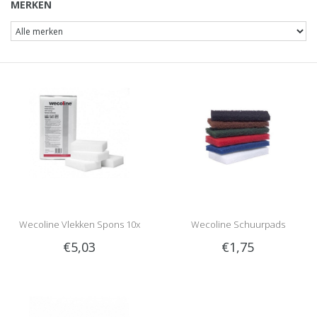
MERKEN
Wecoline Vlekken Spons 10x
Wecoline Schuurpads
€5,03
€1,75
(Doodlebug)