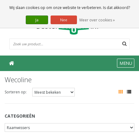
0 Artikelen
Wij slaan cookies op om onze website te verbeteren. Is dat akkoord?
Ja
Nee
Meer over cookies »
MENU
Wecoline
Sorteren op:
CATEGORIEËN