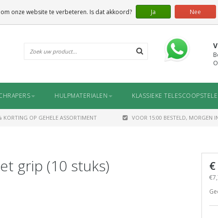
 om onze website te verbeteren. Is dat akkoord?
Ja
Nee
V
B
O
CHRAPERS
HULPMATERIALEN
KLASSIEKE TELESCOOPSTEL
% KORTING OP GEHELE ASSORTIMENT
VOOR 15:00 BESTELD, MORGEN IN
 grip (10 stuks)
€
€7,
Ge