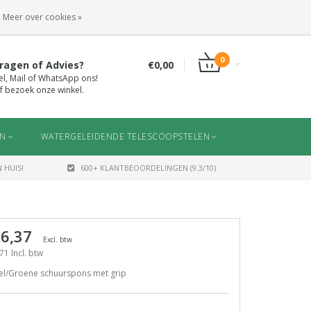
INLOGGEN
REGISTREREN
Meer over cookies »
0
ragen of Advies?
€0,00
el, Mail of WhatsApp ons!
f bezoek onze winkel.
EN
WATERGELEIDENDE TELESCOOPSTELEN
 HUIS!
600+ KLANTBEOORDELINGEN (9.3/10)
 6,37
Excl. btw
71 Incl. btw
el/Groene schuurspons met grip