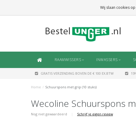
GRATIS VERZENDING
BOVEN DE € 100 EX.BTW
Wij slaan cookies op
DAARONDER
€ 6,50 (NL)
OF
€ 7,50 (BE/DE)
RAAMWISSERS
INWASSERS
S
GRATIS VERZENDING BOVEN DE € 100 EX.BTW
15
Home
/
Schuurspons met grip (10 stuks)
Wecoline Schuurspons met
Nog niet gewaardeerd
|
Schrijf je eigen review