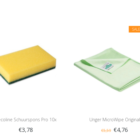
SAL
coline Schuurspons Pro 10x
Unger MicroWipe Original
€3,78
€4,76
€5,59