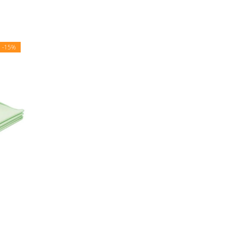
E
-15%