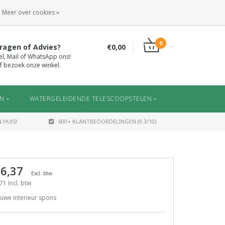
INLOGGEN
REGISTREREN
Meer over cookies »
0
ragen of Advies?
€0,00
el, Mail of WhatsApp ons!
f bezoek onze winkel.
EN
WATERGELEIDENDE TELESCOOPSTELEN
 HUIS!
600+ KLANTBEOORDELINGEN (9.3/10)
 6,37
Excl. btw
71 Incl. btw
uwe interieur spons