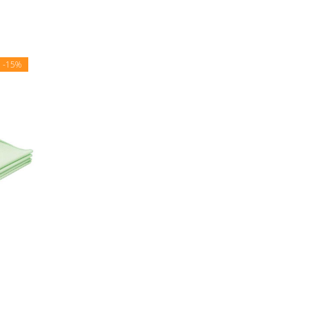
E
-15%