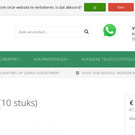
 om onze website te verbeteren. Is dat akkoord?
Ja
Nee
V
B
O
CHRAPERS
HULPMATERIALEN
KLASSIEKE TELESCOOPSTEL
% KORTING OP GEHELE ASSORTIMENT
VOOR 15:00 BESTELD, MORGEN IN
10 stuks)
€
€7,
Bla