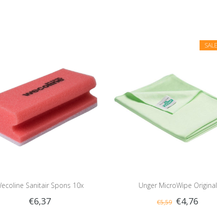
SAL
ecoline Sanitair Spons 10x
Unger MicroWipe Original
€6,37
€4,76
€5,59