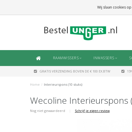
GRATIS VERZENDING
BOVEN DE € 100 EX.BTW
Wij slaan cookies op
DAARONDER
€ 6,50 (NL)
OF
€ 7,50 (BE/DE)
RAAMWISSERS
INWASSERS
S
GRATIS VERZENDING BOVEN DE € 100 EX.BTW
15
Home
/
Interieurspons (10 stuks)
Wecoline Interieurspons (
Nog niet gewaardeerd
|
Schrijf je eigen review