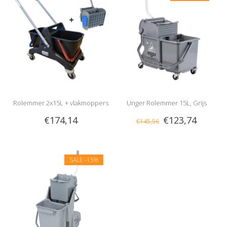
Rolemmer 2x15L + vlakmoppers
Unger Rolemmer 15L, Grijs
€174,14
€123,74
€145,56
SALE
-15%