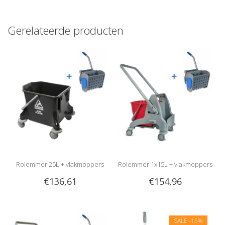
Gerelateerde producten
Rolemmer 25L + vlakmoppers
Rolemmer 1x15L + vlakmoppers
€136,61
€154,96
SALE
-15%