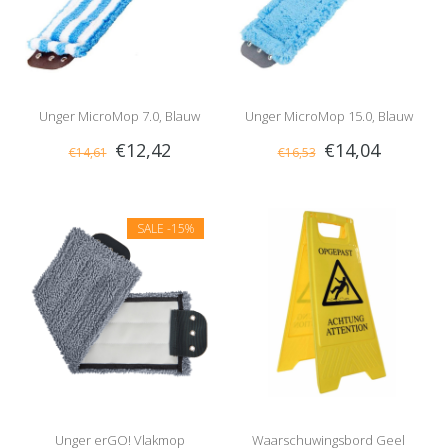
Unger MicroMop 7.0, Blauw
Unger MicroMop 15.0, Blauw
€12,42
€14,04
€14,61
€16,53
SALE
-15%
Unger erGO! Vlakmop
Waarschuwingsbord Geel