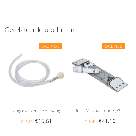
Gerelateerde producten
SALE
-15%
SALE
-15%
Unger Universele Vulslang
Unger Vlakmophouder, Grijs
€15,61
€41,16
€18,36
€48,41
180cm