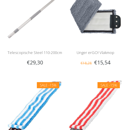
Telescopische Steel 110-200cm
Unger erGO! Vlakmop
€29,30
€15,54
€18,28
SALE
-15%
SALE
-15%