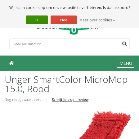
0 Artikelen
Wij slaan cookies op om onze website te verbeteren. Is dat akkoord?
Ja
Nee
Meer over cookies »
MENU
Unger SmartColor MicroMop
15.0, Rood
Nog niet gewaardeerd
|
Schrijf je eigen review