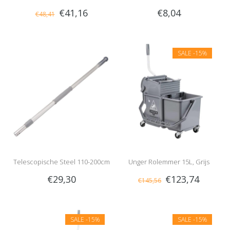
€41,16
€8,04
€48,41
SALE
-15%
Telescopische Steel 110-200cm
Unger Rolemmer 15L, Grijs
€29,30
€123,74
€145,56
SALE
-15%
SALE
-15%