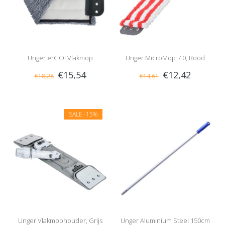
Unger erGO! Vlakmop
Unger MicroMop 7.0, Rood
€15,54
€12,42
€18,28
€14,61
SALE
-15%
Unger Vlakmophouder, Grijs
Unger Aluminium Steel 150cm