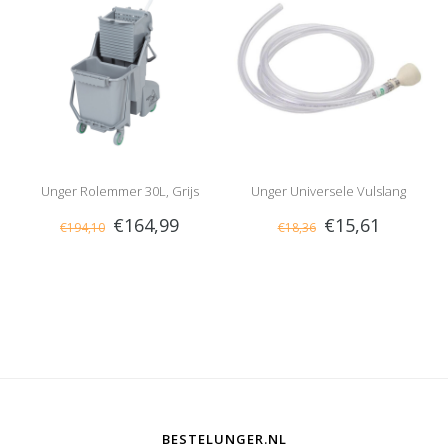
Unger Rolemmer 30L, Grijs
Unger Universele Vulslang
€164,99
€15,61
€194,10
€18,36
180cm
BESTELUNGER.NL