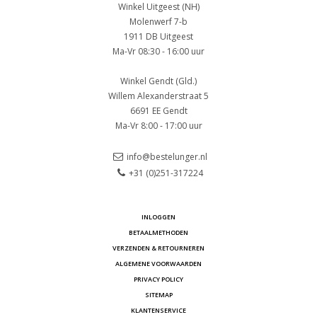
Winkel Uitgeest (NH)
Molenwerf 7-b
1911 DB Uitgeest
Ma-Vr 08:30 - 16:00 uur
Winkel Gendt (Gld.)
Willem Alexanderstraat 5
6691 EE Gendt
Ma-Vr 8:00 - 17:00 uur
info@bestelunger.nl
+31 (0)251-317224
INLOGGEN
BETAALMETHODEN
VERZENDEN & RETOURNEREN
ALGEMENE VOORWAARDEN
PRIVACY POLICY
SITEMAP
KLANTENSERVICE