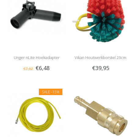
Unger nLite Hoekadapter
Vikan Houtwerkborstel 23cm
€6,48
€39,95
€7,62
SALE
-15%