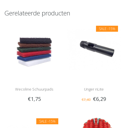
Gerelateerde producten
SALE
-15%
Wecoline Schuurpads
Unger nLite
€1,75
€6,29
€7,40
(Doodlebug)
Schroefdraadadapter
SALE
-15%