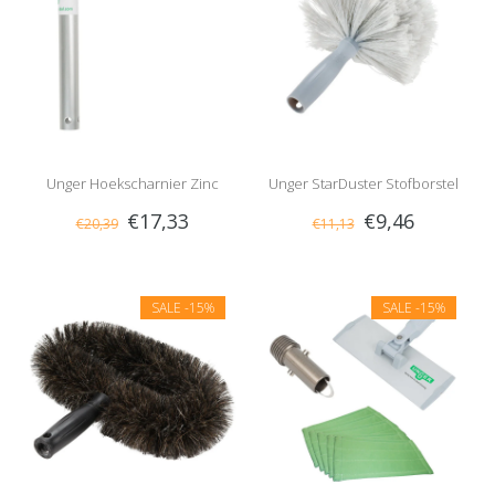
Unger Hoekscharnier Zinc
Unger StarDuster Stofborstel
€17,33
€9,46
€20,39
€11,13
SALE
-15%
SALE
-15%