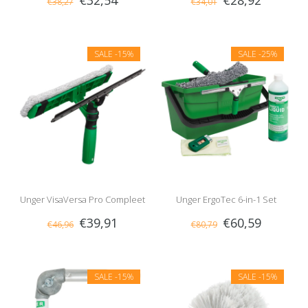
€32,54
€28,92
€38,27
€34,01
Compleet
SALE
-15%
SALE
-25%
Unger VisaVersa Pro Compleet
Unger ErgoTec 6-in-1 Set
€39,91
€60,59
€46,96
€80,79
SALE
-15%
SALE
-15%