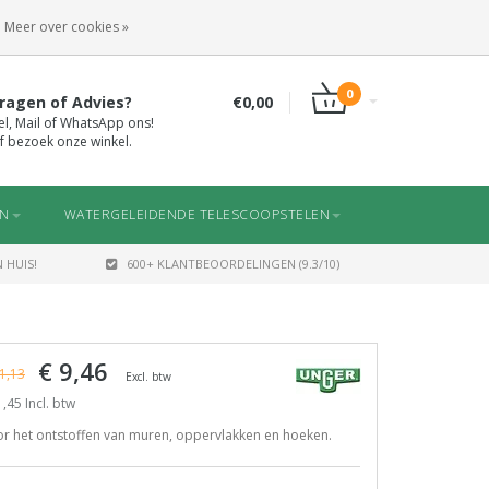
INLOGGEN
REGISTREREN
Meer over cookies »
0
ragen of Advies?
€0,00
el, Mail of WhatsApp ons!
f bezoek onze winkel.
EN
WATERGELEIDENDE TELESCOOPSTELEN
 HUIS!
600+ KLANTBEOORDELINGEN (9.3/10)
€ 9,46
1,13
Excl. btw
,45 Incl. btw
r het ontstoffen van muren, oppervlakken en hoeken.