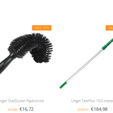
SALE
-15%
SA
nger StarDuster Pijpborstel
Unger TelePlus 10,0 mete
€16,72
€184,98
€19,68
€194,71