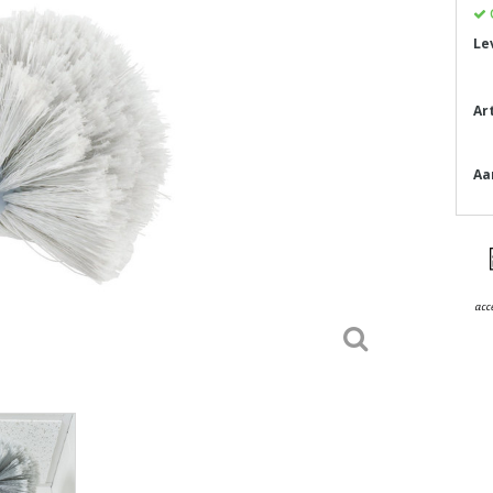
Le
Ar
Aa