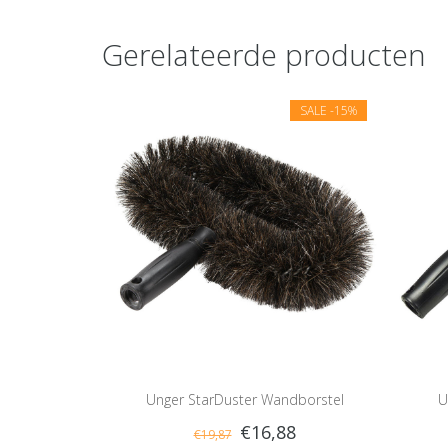
Gerelateerde producten
SALE
-15%
Unger StarDuster Wandborstel
U
€16,88
€19,87