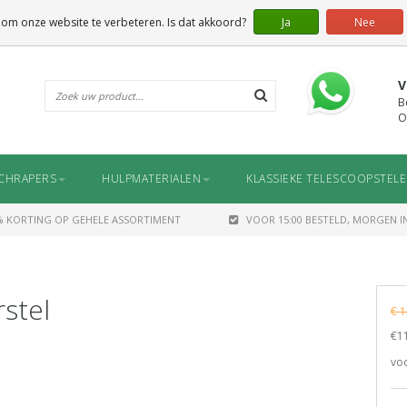
 om onze website te verbeteren. Is dat akkoord?
Ja
Nee
V
B
O
CHRAPERS
HULPMATERIALEN
KLASSIEKE TELESCOOPSTEL
% KORTING OP GEHELE ASSORTIMENT
VOOR 15:00 BESTELD, MORGEN IN
stel
€ 1
€11
voo