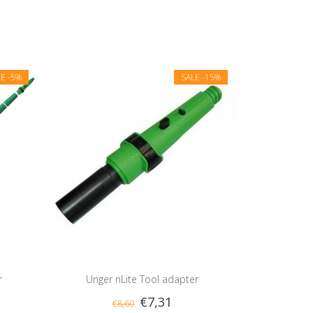
LE
-5%
SALE
-15%
r
Unger nLite Tool adapter
€7,31
€8,60