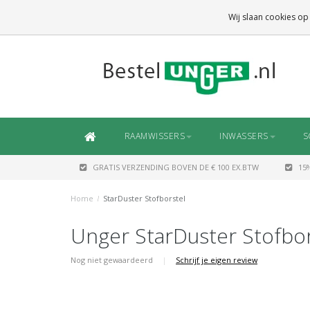
GRATIS VERZENDING
BOVEN DE € 100 EX.BTW
Wij slaan cookies op
DAARONDER
€ 6,50 (NL)
OF
€ 7,50 (BE/DE)
RAAMWISSERS
INWASSERS
S
GRATIS VERZENDING BOVEN DE € 100 EX.BTW
15
Home
/
StarDuster Stofborstel
Unger StarDuster Stofbor
Nog niet gewaardeerd
|
Schrijf je eigen review