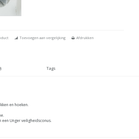
oduct
Toevoegen aan vergelijking
Afdrukken
)
Tags
akken en hoeken.
me.
n een Unger veiligheidsconus.