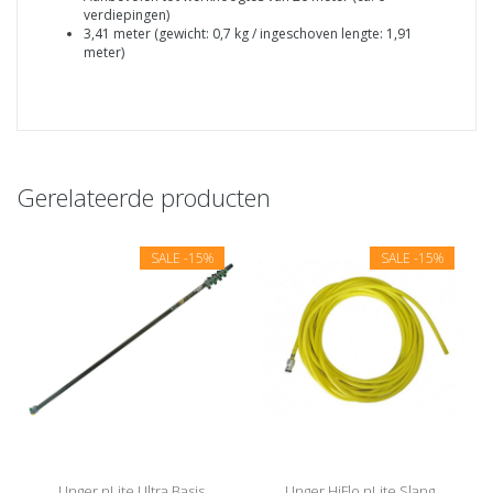
verdiepingen)
3,41 meter (gewicht: 0,7 kg / ingeschoven lengte: 1,91
meter)
Gerelateerde producten
SALE
-15%
SALE
-15%
Unger nLite Ultra Basis
Unger HiFlo nLite Slang,