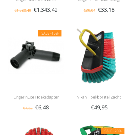
€1.343,42
€33,18
€1.580,49
€39,04
Telescoopsteel
Compleet
SALE
-15%
Unger nLite Hoekadapter
Vikan Hoekborstel Zacht
€6,48
€49,95
€7,62
SALE
-20%