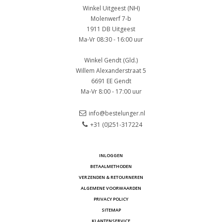
Winkel Uitgeest (NH)
Molenwerf 7-b
1911 DB Uitgeest
Ma-Vr 08:30 - 16:00 uur
Winkel Gendt (Gld.)
Willem Alexanderstraat 5
6691 EE Gendt
Ma-Vr 8:00 - 17:00 uur
info@bestelunger.nl
+31 (0)251-317224
INLOGGEN
BETAALMETHODEN
VERZENDEN & RETOURNEREN
ALGEMENE VOORWAARDEN
PRIVACY POLICY
SITEMAP
KLANTENSERVICE