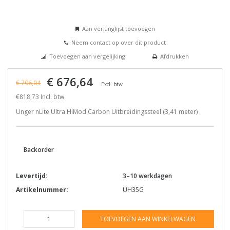
Aan verlanglijst toevoegen
Neem contact op over dit product
Toevoegen aan vergelijking
Afdrukken
€ 676,64
€ 796,04
Excl. btw
€818,73 Incl. btw
Unger nLite Ultra HiMod Carbon Uitbreidingssteel (3,41 meter)
Backorder
Levertijd:
3–10 werkdagen
Artikelnummer:
UH35G
TOEVOEGEN AAN WINKELWAGEN