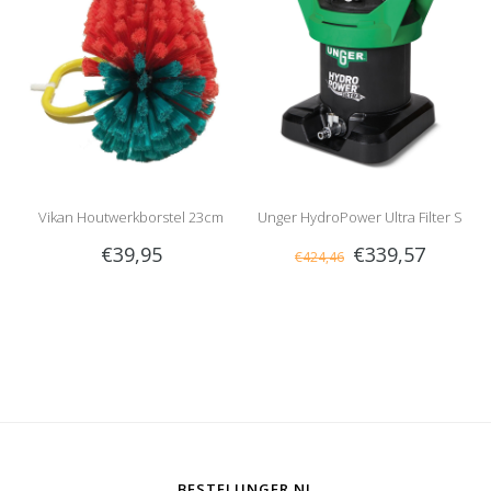
Vikan Houtwerkborstel 23cm
Unger HydroPower Ultra Filter S
€39,95
€339,57
€424,46
BESTELUNGER.NL