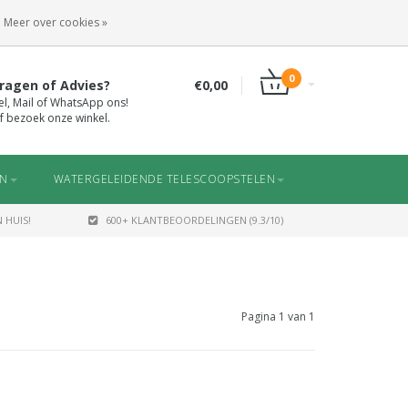
INLOGGEN
REGISTREREN
Meer over cookies »
0
ragen of Advies?
€0,00
el, Mail of WhatsApp ons!
f bezoek onze winkel.
EN
WATERGELEIDENDE TELESCOOPSTELEN
 HUIS!
600+ KLANTBEOORDELINGEN (9.3/10)
Pagina 1 van 1