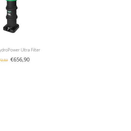
droPower Ultra Filter
€656,90
72,83
L