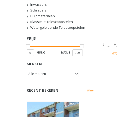
Inwassers
Schrapers
Hulpmaterialen
Klassieke Telescoopstelen
Watergeleidende Telescoopstelen
PRIJS
Unger Hy
MIN: €
MAX: €
0
700
€7
MERKEN
RECENT BEKEKEN
Wissen