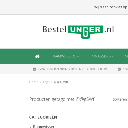
GRATIS VERZENDING
BOVEN DE € 100 EX.BTW
Wij slaan cookies op
DAARONDER
€ 6,50 (NL)
OF
€ 7,50 (BE/DE)
RAAMWISSERS
INWASSERS
S
GRATIS VERZENDING BOVEN DE € 100 EX.BTW
15
Home
/
Tags
/
@@gSWfH
Producten getagd met @@gSWfH
Sorteren 
CATEGORIEËN
Raamwissers