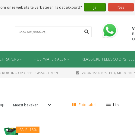
 om onze website te verbeteren. Is dat akkoord?
Ja
Nee
V
B
O
CHRAPERS
HULPMATERIALEN
KLASSIEKE TELESCOOPSTEL
% KORTING OP GEHELE ASSORTIMENT
VOOR 15:00 BESTELD, MORGEN IN
op:
Foto-tabel
Lijst
SALE
-15%