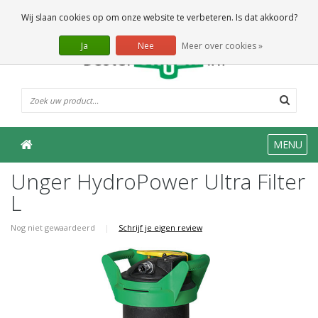
0 Artikelen
Wij slaan cookies op om onze website te verbeteren. Is dat akkoord?
Ja
Nee
Meer over cookies »
MENU
Unger HydroPower Ultra Filter
L
Nog niet gewaardeerd
|
Schrijf je eigen review