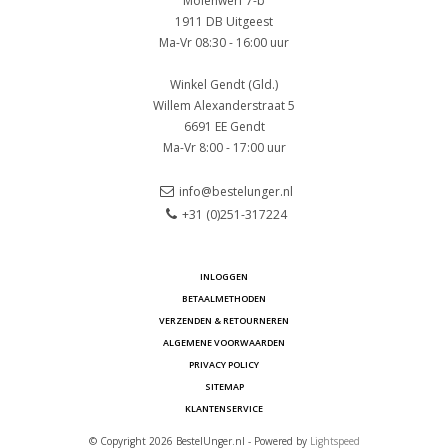
Molenwerf 7-b
1911 DB Uitgeest
Ma-Vr 08:30 - 16:00 uur
Winkel Gendt (Gld.)
Willem Alexanderstraat 5
6691 EE Gendt
Ma-Vr 8:00 - 17:00 uur
info@bestelunger.nl
+31 (0)251-317224
INLOGGEN
BETAALMETHODEN
VERZENDEN & RETOURNEREN
ALGEMENE VOORWAARDEN
PRIVACY POLICY
SITEMAP
KLANTENSERVICE
© Copyright 2026 BestelUnger.nl - Powered by
Lightspeed