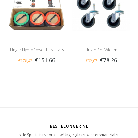
Unger HydroPower Ultra Hars
Unger Set Wielen
€151,66
€78,26
€178,42
€92,07
(3x)
BESTELUNGER.NL
is de Specialist voor al uw Unger glazenwassersmaterialen!