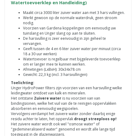
Watertoevoerklep en Handleiding)
Maakt circa 3000 liter zuiver water aan met 3 hars vullingen.
Werkt gewoon op de normale waterdruk, geen stroom
nodig.
Voorzien van Gardena koppelingen om eenvoudig uw
tuinslang en Unger slang op aan te sluiten.
De harsvulling is zeer eenvoudig in zijn geheel te
vervangen.
Geeft tussen de 4 en 6 liter zuiver water per minuut (circa
18 a 30 uur werken)
Watertoevoer is regelbaar met bijgeleverde toevoerklep
om er langer mee te kunnen werken.
Afmetingen (LxBxH): 30x34x78 cm
Gewicht: 22,3 kg (incl. 3 harsvullingen)
Toelichting:
Unger HydroPower filters zijn voorzien van een harsvulling welke
leidingwater ontdoet van kalk en mineralen.
Het ontstane
Zuivere water
is nu voorzien van van
bindingsionen, welke het vuil van de te reinigen oppervlakken
absorberen en eenvoudig wegspoelen.
Vervolgens verdampt het zuivere water zonder daarbij enige
residu achter te laten, het oppervlak
droogt streeploos op!
Het zuivere water wordt ook wel "osmose water" of
"gedemineraliseerd water" genoemd en wordt alle lange tijd
toegepast in de glazenwasserij.