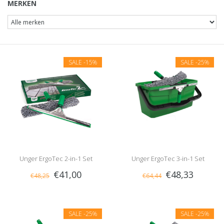
MERKEN
SALE
-15%
SALE
-25%
Unger ErgoTec 2-in-1 Set
Unger ErgoTec 3-in-1 Set
€41,00
€48,33
€48,25
€64,44
SALE
-25%
SALE
-25%