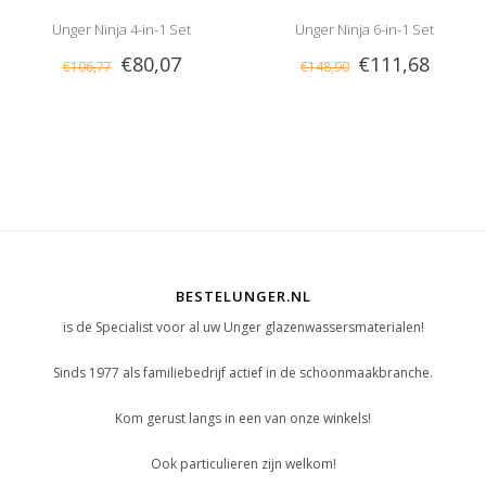
Unger Ninja 4-in-1 Set
Unger Ninja 6-in-1 Set
€80,07
€111,68
€106,77
€148,90
BESTELUNGER.NL
is de Specialist voor al uw Unger glazenwassersmaterialen!
Sinds 1977 als familiebedrijf actief in de schoonmaakbranche.
Kom gerust langs in een van onze winkels!
Ook particulieren zijn welkom!