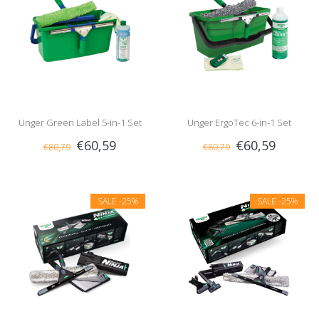
Unger Green Label 5-in-1 Set
Unger ErgoTec 6-in-1 Set
€60,59
€60,59
€80,79
€80,79
SALE
-25%
SALE
-25%