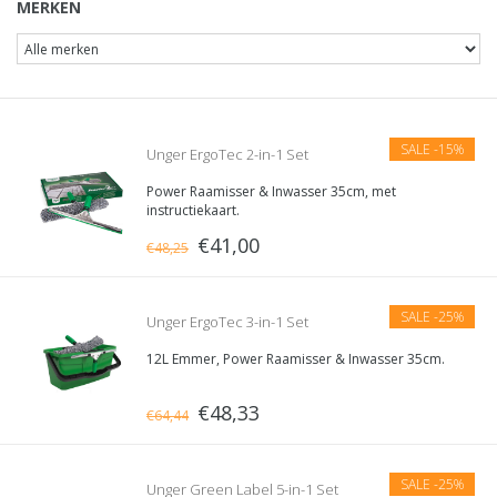
MERKEN
SALE
-15%
Unger ErgoTec 2-in-1 Set
Power Raamisser & Inwasser 35cm, met
instructiekaart.
€41,00
€48,25
SALE
-25%
Unger ErgoTec 3-in-1 Set
12L Emmer, Power Raamisser & Inwasser 35cm.
€48,33
€64,44
SALE
-25%
Unger Green Label 5-in-1 Set