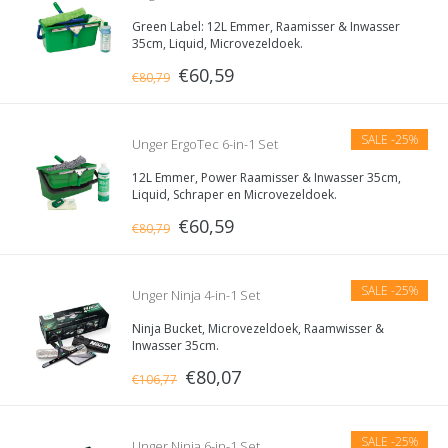
Green Label: 12L Emmer, Raamisser & Inwasser
35cm, Liquid, Microvezeldoek.
€60,59
€80,79
SALE
-25%
Unger ErgoTec 6-in-1 Set
12L Emmer, Power Raamisser & Inwasser 35cm,
Liquid, Schraper en Microvezeldoek.
€60,59
€80,79
SALE
-25%
Unger Ninja 4-in-1 Set
Ninja Bucket, Microvezeldoek, Raamwisser &
Inwasser 35cm.
€80,07
€106,77
SALE
-25%
Unger Ninja 6-in-1 Set