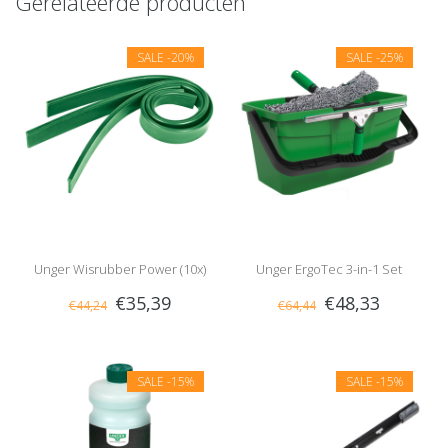
Gerelateerde producten
SALE
-20%
SALE
-25%
Unger Wisrubber Power (10x)
Unger ErgoTec 3-in-1 Set
€35,39
€48,33
€44,24
€64,44
SALE
-15%
SALE
-15%