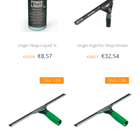
Unger Ninja Liquid 1L
Unger ErgoTec Ninja Wisser
€8,57
€32,54
€10,08
€38,27
Compleet
SALE
-15%
SALE
-15%