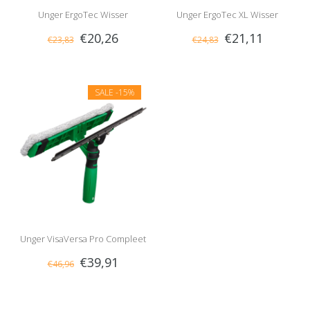
Unger ErgoTec Wisser
Unger ErgoTec XL Wisser
€20,26
€21,11
€23,83
€24,83
Compleet
Compleet
SALE
-15%
Unger VisaVersa Pro Compleet
€39,91
€46,96