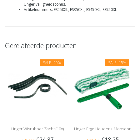
Unger veiligheidsconus.
Artikelnummers: ES250XL, ES350XL, ES450XL, ES550XL
Gerelateerde producten
SALE
-20%
SALE
-15%
Unger Wisrubber Zacht (10x)
Unger Ergo Houder + Monsoon
€24,87
€18,25