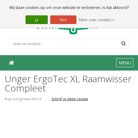
0 Artikelen
Wij slaan cookies op om onze website te verbeteren. Is dat akkoord?
Ja
Nee
Meer over cookies »
MENU
Unger ErgoTec XL Raamwisser
Compleet
Nog niet gewaardeerd
|
Schrijf je eigen review