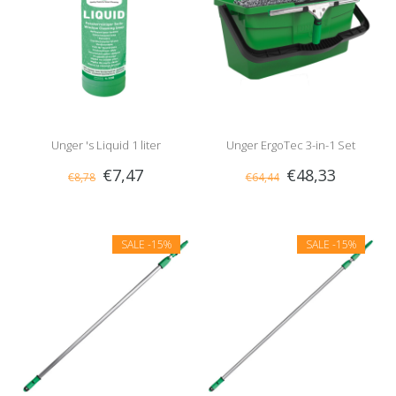
Unger 's Liquid 1 liter
Unger ErgoTec 3-in-1 Set
€7,47
€48,33
€8,78
€64,44
SALE
-15%
SALE
-15%