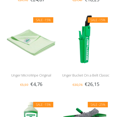
€31,10
€21,47
Hoes
SALE
-15%
SALE
-15%
Unger MicroWipe Original
Unger Bucket On a Belt Classic
€4,76
€26,15
€5,59
€30,76
SALE
-15%
SALE
-25%