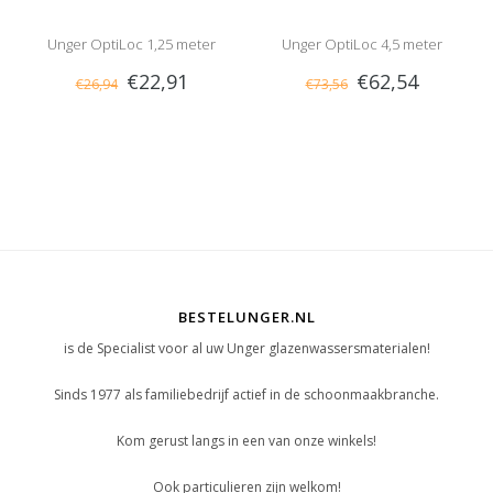
Unger OptiLoc 1,25 meter
Unger OptiLoc 4,5 meter
€22,91
€62,54
€26,94
€73,56
BESTELUNGER.NL
is de Specialist voor al uw Unger glazenwassersmaterialen!
Sinds 1977 als familiebedrijf actief in de schoonmaakbranche.
Kom gerust langs in een van onze winkels!
Ook particulieren zijn welkom!