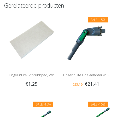
Gerelateerde producten
SALE
-15%
Unger nLite Schrubbpad, Wit
Unger nLite Hoekadapterkit S
€1,25
€21,41
€25,19
SALE
-15%
SALE
-15%