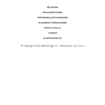
INLOGGEN
BETAALMETHODEN
VERZENDEN & RETOURNEREN
ALGEMENE VOORWAARDEN
PRIVACY POLICY
SITEMAP
KLANTENSERVICE
© Copyright 2026 BestelUnger.nl - Powered by
Lightspeed