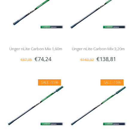
Unger nLite Carbon Mix 1,60m
Unger nLite Carbon Mix 3,20m
€74,24
€138,81
€87,35
€163,32
SALE
-15%
SALE
-15%