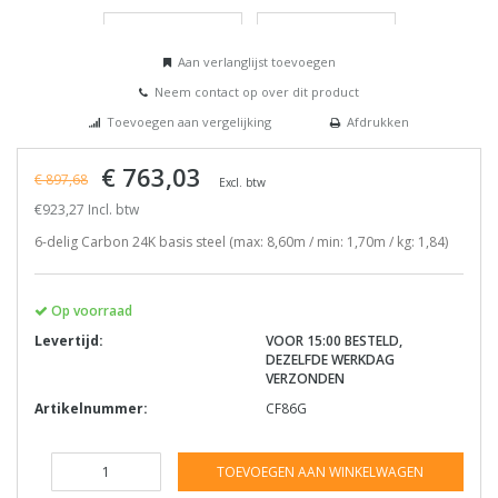
Aan verlanglijst toevoegen
Neem contact op over dit product
Toevoegen aan vergelijking
Afdrukken
€ 763,03
€ 897,68
Excl. btw
€923,27 Incl. btw
6-delig Carbon 24K basis steel (max: 8,60m / min: 1,70m / kg: 1,84)
Op voorraad
Levertijd:
VOOR 15:00 BESTELD,
DEZELFDE WERKDAG
VERZONDEN
Artikelnummer:
CF86G
TOEVOEGEN AAN WINKELWAGEN