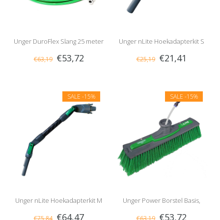
Unger DuroFlex Slang 25 meter
Unger nLite Hoekadapterkit S
€53,72
€21,41
€63,19
€25,19
SALE
-15%
SALE
-15%
Unger nLite Hoekadapterkit M
Unger Power Borstel Basis,
€64,47
€53,72
€75,84
€63,19