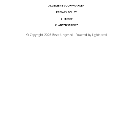
ALGEMENE VOORWAARDEN
PRIVACY POLICY
SITEMAP
KLANTENSERVICE
© Copyright 2026 BestelUnger.nl - Powered by
Lightspeed