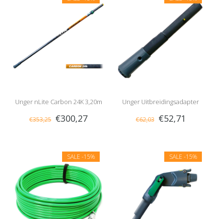
Unger nLite Carbon 24K 3,20m
Unger Uitbreidingsadapter
€300,27
€52,71
€353,25
€62,03
SALE
-15%
SALE
-15%