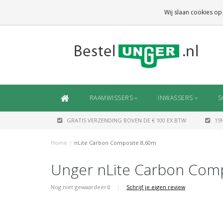
GRATIS VERZENDING
BOVEN DE € 100 EX.BTW
Wij slaan cookies op
DAARONDER
€ 6,50 (NL)
OF
€ 7,50 (BE/DE)
RAAMWISSERS
INWASSERS
S
GRATIS VERZENDING BOVEN DE € 100 EX.BTW
15
Home
/
nLite Carbon Composite 8,60m
Unger nLite Carbon Com
Nog niet gewaardeerd
|
Schrijf je eigen review