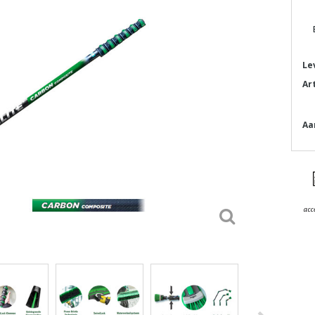
Le
Ar
Aa