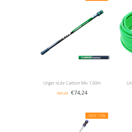
Unger nLite Carbon Mix 1,60m
Un
€74,24
€87,35
SALE
-15%