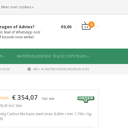
INLOGGEN
REGISTREREN
Meer over cookies »
0
ragen of Advies?
€0,00
el, Mail of WhatsApp ons!
f bezoek onze winkel.
EN
WATERGELEIDENDE TELESCOOPSTELEN
 HUIS!
600+ KLANTBEOORDELINGEN (9.3/10)
€ 354,07
16,56
Excl. btw
8,42 Incl. btw
elig Carbon Mix basis steel (max: 8,60m / min: 1,70m / kg:
0)