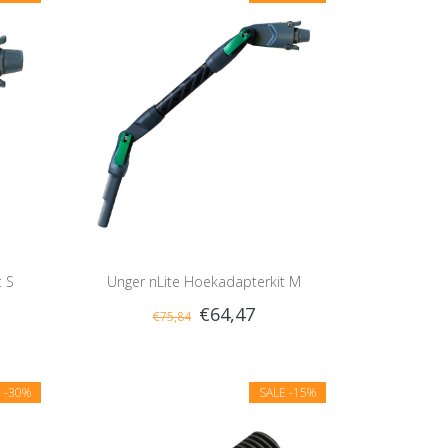
 S
Unger nLite Hoekadapterkit M
€64,47
€75,84
E
-30%
SALE
-15%