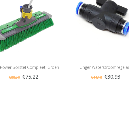
 Power Borstel Compleet, Groen
Unger Waterstroomregela
€75,22
€30,93
€88,50
€44,18