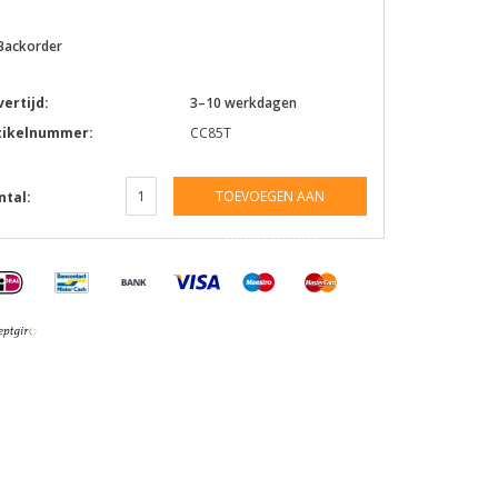
Backorder
vertijd:
3–10 werkdagen
tikelnummer:
CC85T
TOEVOEGEN AAN
ntal:
WINKELWAGEN