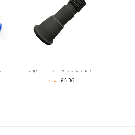
ar
Unger nLite Schroefdraadadapter
€6,36
€7,47