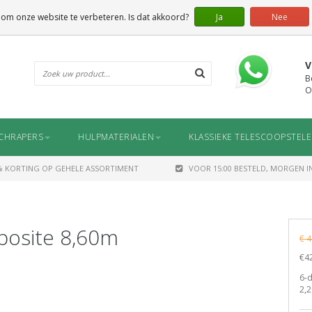
 om onze website te verbeteren. Is dat akkoord?
Ja
Nee
V
B
O
CHRAPERS
HULPMATERIALEN
KLASSIEKE TELESCOOPSTEL
% KORTING OP GEHELE ASSORTIMENT
VOOR 15:00 BESTELD, MORGEN IN
posite 8,60m
€ 4
€42
6-d
2,2