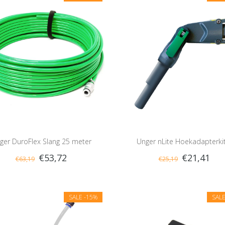
ger DuroFlex Slang 25 meter
Unger nLite Hoekadapterkit
€53,72
€21,41
€63,19
€25,19
SALE
-15%
SAL