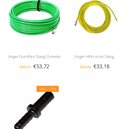
Unger DuroFlex Slang 25 meter
Unger HiFlo nLite Slang,
€53,72
€33,18
€63,19
€39,04
Compleet
SALE
-15%