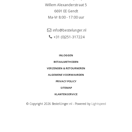
Willem Alexanderstraat 5
6691 EE Gendt
Ma-Vr 8:00 - 17:00 uur
info@bestelunger.nl
+31 (0)251-317224
INLOGGEN
BETAALMETHODEN
VERZENDEN & RETOURNEREN
ALGEMENE VOORWAARDEN
PRIVACY POLICY
SITEMAP
KLANTENSERVICE
© Copyright 2026 BestelUnger.nl - Powered by
Lightspeed