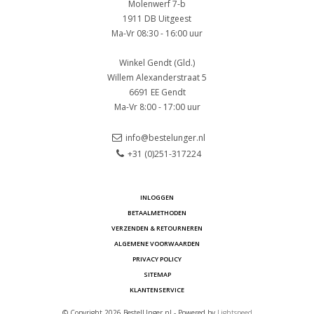
Molenwerf 7-b
1911 DB Uitgeest
Ma-Vr 08:30 - 16:00 uur
Winkel Gendt (Gld.)
Willem Alexanderstraat 5
6691 EE Gendt
Ma-Vr 8:00 - 17:00 uur
info@bestelunger.nl
+31 (0)251-317224
INLOGGEN
BETAALMETHODEN
VERZENDEN & RETOURNEREN
ALGEMENE VOORWAARDEN
PRIVACY POLICY
SITEMAP
KLANTENSERVICE
© Copyright 2026 BestelUnger.nl - Powered by
Lightspeed