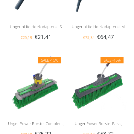
Unger nLite Hoekadapterkit S
Unger nLite Hoekadapterkit M
€21,41
€64,47
€25,19
€75,84
SALE
-15%
SALE
-15%
Unger Power Borstel Compleet,
Unger Power Borstel Basis,
€75,22
€53,72