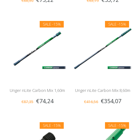
€88,50
€63,19
Groen
Groen
SALE
-15%
SALE
-15%
Unger nLite Carbon Mix 1,60m
Unger nLite Carbon Mix 8,60m
€74,24
€354,07
€87,35
€416,56
SALE
-15%
SALE
-15%