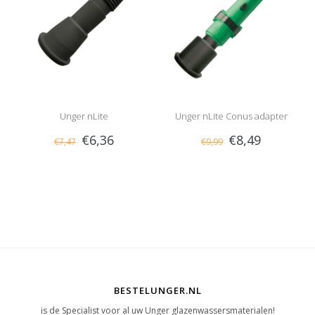
Unger nLite
Unger nLite Conus adapter
€6,36
€8,49
€7,47
€9,99
Schroefdraadadapter
BESTELUNGER.NL
is de Specialist voor al uw Unger glazenwassersmaterialen!