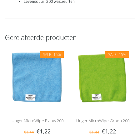
Levensduur: 200 wasbeurten
Gerelateerde producten
SALE
-15%
SALE
-15%
Unger MicroWipe Blauw 200
Unger MicroWipe Groen 200
€1,22
€1,22
€1,44
€1,44