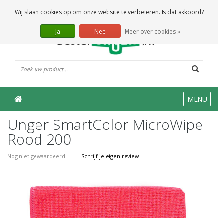
0 Artikelen
Wij slaan cookies op om onze website te verbeteren. Is dat akkoord?
Ja
Nee
Meer over cookies »
MENU
Unger SmartColor MicroWipe
Rood 200
Nog niet gewaardeerd
|
Schrijf je eigen review