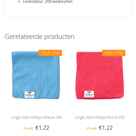
Levensduur: 200 wasbeurten
Gerelateerde producten
SALE
-15%
SALE
-15%
Unger MicroWipe Blauw 200
Unger MicroWipe Rood 200
€1,22
€1,22
€1,44
€1,44