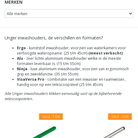
MERKEN
Unger inwashouders, de verschillen en formaten?
Ergo
- kunststof inwashouder, voorzien van waterkamers voor
verhoogde wateropname. (25 t/m 45cm)
(meest verkocht)
Alu
- zeer lichte aluminium inwashouder welke in de meeste
formaten leverbaar is. (15 t/m 55cm)
Ninja
- luxe aluminium inwashouder, voorzien van ergonomisch
grip en zwenkfunctie. (35 t/m 55cm)
VisaVersa Pro
- combinatie van een inwasser en raamwisser,
handig voor op een telescoopsteel (25 t/m 45cm)
Alle Unger inwashouders klikken eenvoudig vast op de bijbehorende
telescoopstelen.
SALE
-15%
SALE
-15%