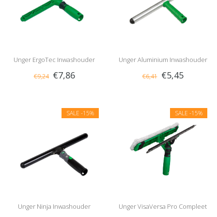
Unger ErgoTec Inwashouder
Unger Aluminium Inwashouder
€7,86
€5,45
€9,24
€6,41
SALE
-15%
SALE
-15%
Unger Ninja Inwashouder
Unger VisaVersa Pro Compleet