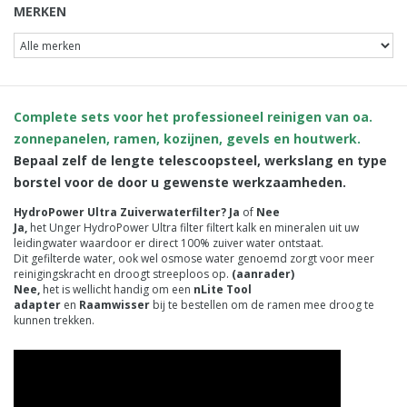
MERKEN
Complete sets voor het professioneel reinigen van oa.
zonnepanelen, ramen, kozijnen, gevels en houtwerk.
Bepaal zelf de lengte telescoopsteel, werkslang en type
borstel voor de door u gewenste werkzaamheden.
HydroPower Ultra Zuiverwaterfilter? Ja
of
Nee
Ja,
het Unger HydroPower Ultra filter filtert kalk en mineralen uit uw
leidingwater waardoor er direct 100% zuiver water ontstaat.
Dit gefilterde water, ook wel osmose water genoemd zorgt voor meer
reinigingskracht en droogt streeploos op.
(aanrader)
Nee,
het is wellicht handig om een
nLite Tool
adapter
en
Raamwisser
bij te bestellen om de ramen mee droog te
kunnen trekken.