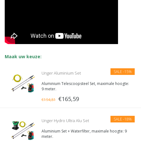
Maak uw keuze:
SALE
-15%
Unger Aluminium Set
Aluminium Telescoopsteel Set, maximale hoogte:
9 meter.
Geschikt voor zowel particulier als professioneel
€165,59
gebruik.
€194,81
SALE
-18%
Unger Hydro Ultra Alu Set
Aluminium Set + Waterfilter, maximale hoogte: 9
meter.