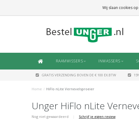
GRATIS VERZENDING
BOVEN DE € 100 EX.BTW
Wij slaan cookies op
DAARONDER
€ 6,50 (NL)
OF
€ 7,50 (BE/DE)
RAAMWISSERS
INWASSERS
S
GRATIS VERZENDING BOVEN DE € 100 EX.BTW
15
Home
/
HiFlo nLite Vernevelsproeier
Unger HiFlo nLite Vernev
Nog niet gewaardeerd
|
Schrijf je eigen review