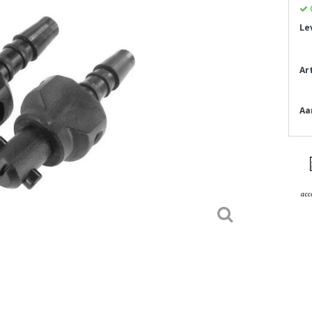
Le
Ar
Aa