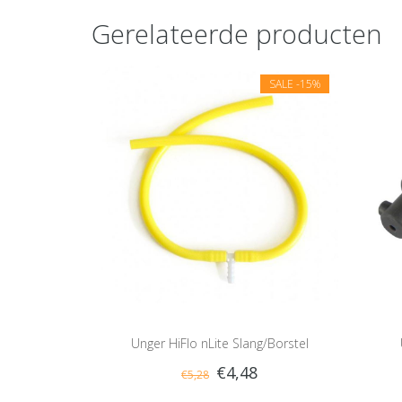
Gerelateerde producten
SALE
-15%
Unger HiFlo nLite Slang/Borstel
€4,48
€5,28
Aansluitingskit