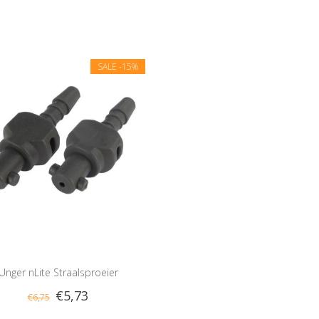
SALE
-15%
Unger nLite Straalsproeier
€5,73
€6,75