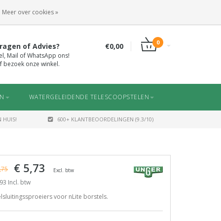
INLOGGEN
REGISTREREN
Meer over cookies »
0
ragen of Advies?
€0,00
el, Mail of WhatsApp ons!
f bezoek onze winkel.
EN
WATERGELEIDENDE TELESCOOPSTELEN
 HUIS!
600+ KLANTBEOORDELINGEN (9.3/10)
€ 5,73
,75
Excl. btw
93 Incl. btw
lsluitingssproeiers voor nLite borstels.