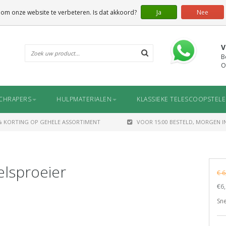
 om onze website te verbeteren. Is dat akkoord?
Ja
Nee
V
B
O
CHRAPERS
HULPMATERIALEN
KLASSIEKE TELESCOOPSTEL
% KORTING OP GEHELE ASSORTIMENT
VOOR 15:00 BESTELD, MORGEN IN
elsproeier
€ 6
€6,
Sne